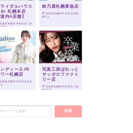
ブライダルハウス
鈴乃屋札幌東急店
iBi 札幌本店
 北海道札幌市中央区北四条
【道内4店舗】
西2-1
 北海道札幌市中央区北二条
4丁目1
ンディーヌJR
写真工房ぱれっと
タワー札幌店
サッポロファクト
リー店
 北海道札幌市中央区北五条
-5
 北海道札幌市中央区北二条
東4丁目
検索