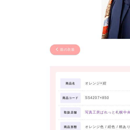
前の衣装
オレンジ×紺
商品名
SS4207×850
商品コード
写真工房ぱれっと札幌中
取扱店舗
オレンジ色 / 紺色 / 柄あり
商品形態