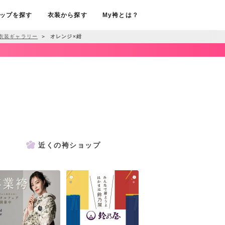
ップを探す
衣装から探す
My袴とは？
衣装ギャラリー
＞
オレンジ×紺
近くの袴ショップ