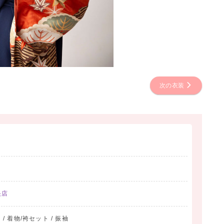
次の衣装
央店
 / 着物/袴セット / 振袖