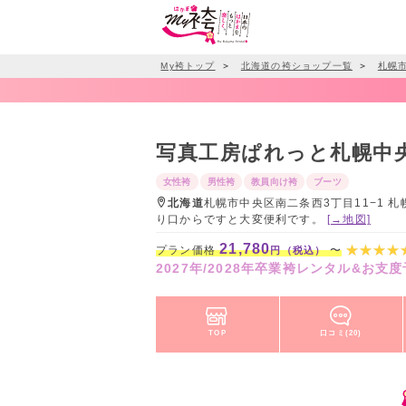
My袴トップ
＞
北海道の袴ショップ一覧
＞
札幌
写真工房ぱれっと札幌中
女性袴
男性袴
教員向け袴
ブーツ
北海道
札幌市中央区南二条西3丁目11−1 札
り口からですと大変便利です。
[→地図]
21,780
プラン価格
〜
円（税込）
2027年/2028年卒業袴レンタル&お
TOP
口コミ(20)