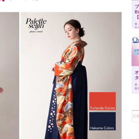
B
西
オ
西2