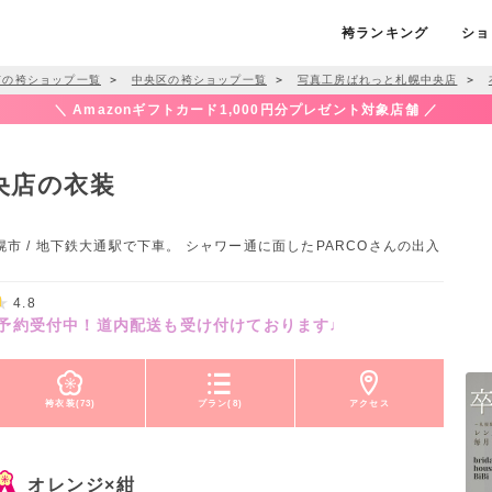
袴ランキング
ショ
市の袴ショップ一覧
＞
中央区の袴ショップ一覧
＞
写真工房ぱれっと札幌中央店
＞
＼ Amazonギフトカード1,000円分プレゼント対象店舗 ／
央店の衣装
幌市 / 地下鉄大通駅で下車。 シャワー通に面したPARCOさんの出入
4.8
支度予約受付中！道内配送も受け付けております♩
袴衣装(73)
プラン(8)
アクセス
オレンジ×紺