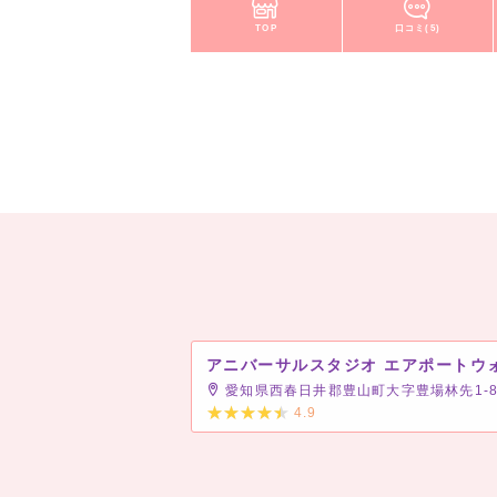
TOP
口コミ(5)
愛知県西春日井郡豊山町大字豊場林先1-
4.9