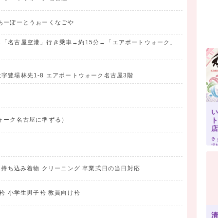
あーぽーとうぉーくなごや
「名古屋空港」行き乗車→約15分→「エアポートウォーク」
字豊場林先1-8 エアポートウォーク名古屋3階
ォーク名古屋に準ずる）
場林
影 持ち込み着物 クリーニング 卒業式日の当日対応
袴 小学生男子袴 教員向け袴
清