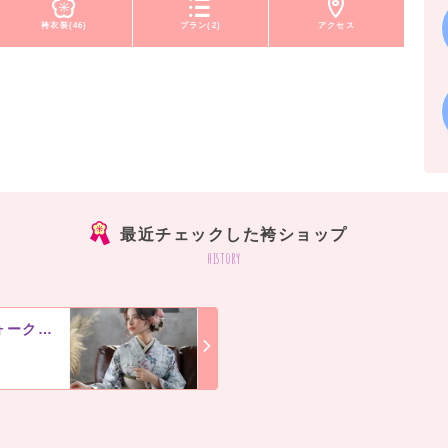
袴衣装(46)
プラン(2)
アクセス
最近チェックした袴ショップ
history
アニバーサルスタジオ エアポートウォーク名古屋
8
]