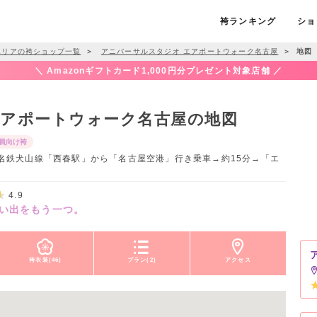
袴ランキング
ショ
エリアの袴ショップ一覧
＞
アニバーサルスタジオ エアポートウォーク名古屋
＞
地図
＼ Amazonギフトカード1,000円分プレゼント対象店舗 ／
エアポートウォーク名古屋の地図
員向け袴
/ 名鉄犬山線「西春駅」から「名古屋空港」行き乗車→約15分→「エ
4.9
い出をもう一つ。
袴衣装(46)
プラン(2)
アクセス