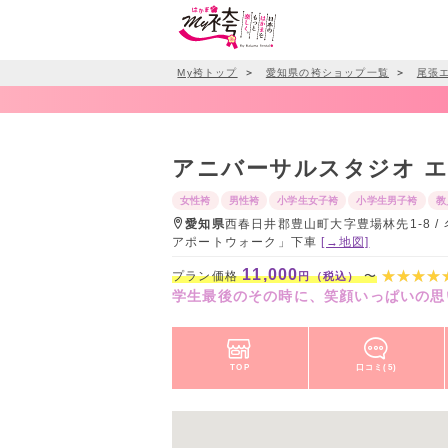
My袴トップ
＞
愛知県の袴ショップ一覧
＞
尾張
アニバーサルスタジオ 
女性袴
男性袴
小学生女子袴
小学生男子袴
教
愛知県
西春日井郡豊山町大字豊場林先1-8 
アポートウォーク」下車
[→地図]
11,000
プラン価格
〜
円（税込）
学生最後のその時に、笑顔いっぱいの思
TOP
口コミ(5)