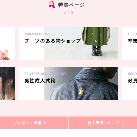
特集ページ
special
プレゼント申請
袴人気ランキング