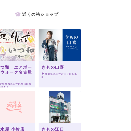
近くの袴ショップ
いつ和 エアポー
きもの山喜
トウォーク名古屋
 愛知県春日井市二子町1-3-
店
3
 愛知県西春日井郡豊山町豊
先1-8
水屋 小牧店
きもの江口