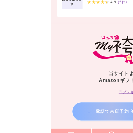
4.9
(
5
件)
価
当サイト
Amazonギフ
※プレ
→
電話で来店予約