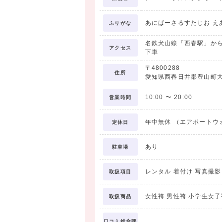
あにばーさるすたじお え
ふりがな
名鉄犬山線「西春駅」から
アクセス
下車
〒4800288
住所
愛知県西春日井郡豊山町大
10:00
〜
20:00
営業時間
年中無休 （エアポートウ
定休日
あり
駐車場
レンタル 着付け 写真撮
取扱項目
女性袴 男性袴 小学生女子
取扱商品
口コミ総合評