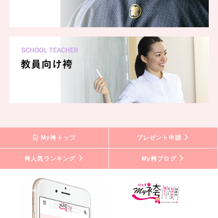
My袴トップ
プレゼント申請
袴人気ランキング
My袴ブログ