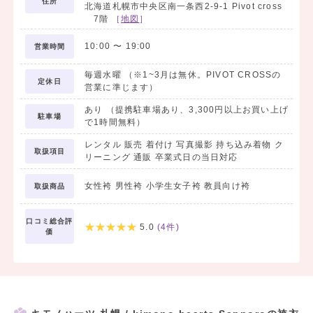
住所
ィネートいたします。
北海道札幌市中央区南一条西2-9-1 Pivot cross
7階
［
地図
］
10:00
〜
19:00
営業時間
毎週水曜 （※1~3月は無休。PIVOT CROSSの
定休日
営業に準じます）
あり （提携駐車場あり、3,300円以上お買い上げ
駐車場
で1時間無料）
レンタル 販売 着付け 写真撮影 持ち込み着物 ク
取扱項目
リーニング 通販 卒業式日の当日対応
女性袴 男性袴 小学生女子袴 教員向け袴
取扱商品
口コミ総合評
5.0
(
4
件)
価