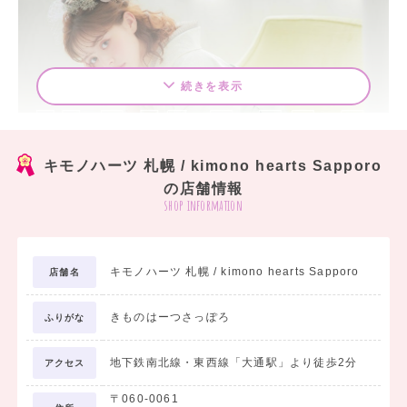
続きを表示
キモノハーツ 札幌 / kimono hearts Sapporo
の店舗情報
shop information
「卒業式」という特別な日こそ可愛くオシャレ
に♪
キモノハーツ 札幌 / kimono hearts Sapporo
店舗名
カラフルポップなカワイイ袴で、とっておきの卒業式を迎えませんか？
きものはーつさっぽろ
ふりがな
キモノハーツなら、レトロな振袖や二尺袖にピッタリの袴を、色柄豊富に取り揃
えております。
地下鉄南北線・東西線「大通駅」より徒歩2分
アクセス
トータルコーディネートも、キモノハーツにお任せください！
お客様のスタイリングに合わせた小物を一つ一つセレクトし、トータルでコーデ
〒060-0061