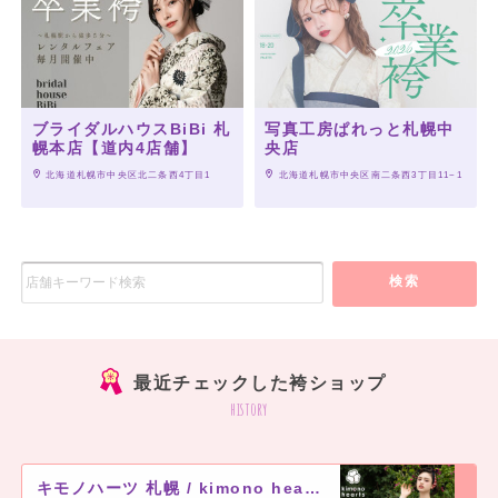
ブライダルハウスBiBi 札
写真工房ぱれっと札幌中
幌本店【道内4店舗】
央店
 北海道札幌市中央区北二条西4丁目1
 北海道札幌市中央区南二条西3丁目11−1
検索
最近チェックした袴ショップ
history
大人気のキモノハーツオリジナル
の二尺袖に、深い赤色の袴を合わせました。
キモノハーツ 札幌 / kimono hearts Sapporo
ポイントは、紐のリバーシブルカラー。