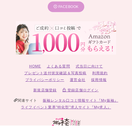
FACEBOOK
---関東---
キモノハーツ 東京 / 池袋
キモノハーツ 東京 / 渋谷
キモノハーツ 東京 / 吉祥寺
キモノハーツ 東京 / 自由が丘
キモノハーツ 東京 / 立川
キモノハーツ 東京 / 町田
キモノハーツ さいたま 新都心 / GMOアリーナさいたま隣接けやきひ
ろば内
キモノハーツ 横浜
キモノハーツ 武蔵小杉
キモノハーツ 海老名
キモノハーツ 相模大野
HOME
よくある質問
式当日に向けて
キモノハーツ 新横浜
プレゼント送付状況確認＆写真投稿
利用規約
表参道 別蔵 / 志染庵 by kimono hearts
プライバシーポリシー
運営会社
採用情報
---東海---
新規店舗登録
登録店舗ログイン
キモノハーツ Fulierte / 名古屋
キモノハーツ 静岡
関連サイト
振袖レンタル口コミ情報サイト『My振袖』
ライフイベント業界”特化型”求人サイト『My求人』
---関西---
キモノハーツ 西宮
キモノハーツ 大阪
キモノハーツ 京都 三条
キモノハーツ 神戸
キモノハーツ 奈良