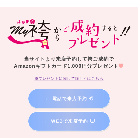
当サイトより来店予約して袴ご成約で
Amazonギフトカード1,000円分プレゼント
※プレゼントに関して詳しくはこちら
→
電話で来店予約
卒業式当日の着付けやヘアメイクもご心配なく！
お客様のご要望に応じ、着付けにヘアセットまでついた当日安心の
「当日
→
WEBで来店予約
着付けパック」
や、
素敵な思い出を写真に残したい方へ、
前撮り撮影・ヘアセット・メイク・着付けまでついた