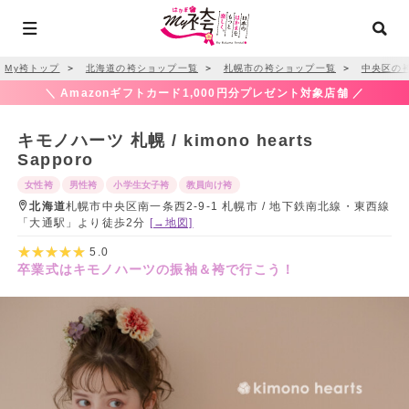
My袴トップ
＞
北海道の袴ショップ一覧
＞
札幌市の袴ショップ一覧
＞
中央区の
＼ Amazonギフトカード1,000円分プレゼント対象店舗 ／
キモノハーツ 札幌 / kimono hearts
Sapporo
女性袴
男性袴
小学生女子袴
教員向け袴
北海道
札幌市中央区南一条西2-9-1 札幌市 / 地下鉄南北線・東西線
「大通駅」より徒歩2分
[→地図]
5.0
卒業式はキモノハーツの振袖＆袴で行こう！