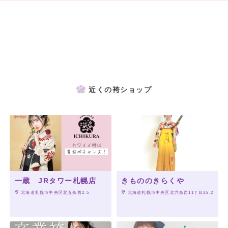
「PHOTOパック」
というお得なパックもご用意しております。
※キモノハーツで成人式の振袖をご成約いただいた方には
袴の無料レンタルが特典についております！
ご契約店舗だけではなく、全国のキモノハーツにてご利用いただけます。
キモノハーツのオススメ袴コーデ
近くの袴ショップ
キモノハーツがおすすめする、袴コーディネート。
楽しかった日々のラストを飾る旅立ちの日だからこそ、オシャレに卒業式♪
一蔵 JRタワー札幌店
きもののきらくや
 北海道札幌市中央区北五条西2-5
 北海道札幌市中央区北六条西11丁目25-2