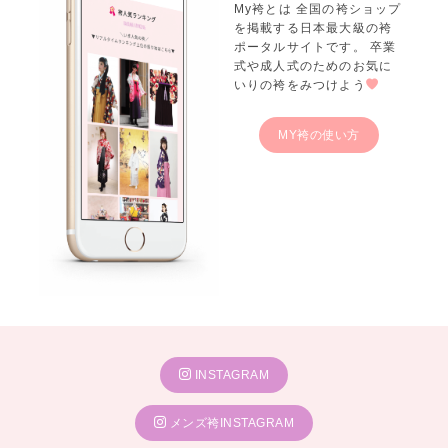
My袴とは 全国の袴ショップ
を掲載する日本最大級の袴
ポータルサイトです。 卒業
式や成人式のためのお気に
千鳥格子
の二尺袖と袴、全身を同じ柄で揃えた個性派スタイル。
いりの袴をみつけよう
リボン付き衿や、足元のブーツで
さらにおしゃれな印象に。
MY袴の使い方
キモノハーツでは試着だけのご来店も大歓迎です。
気になる袴を見つけたらお気軽にご予約ください！
★キモノハーツは全国
31店舗
を展開中！★
成人式振袖レンタル・購入は下記店舗にて♪
INSTAGRAM
---北海道---
メンズ袴INSTAGRAM
キモノハーツ 札幌 / kimono hearts Sapporo