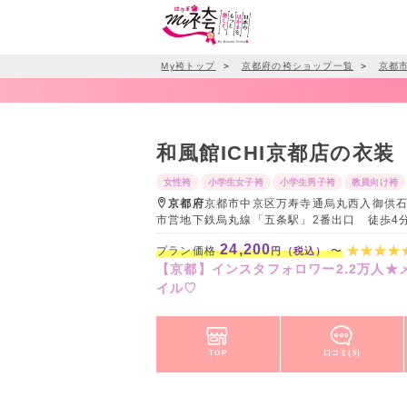
My袴トップ
＞
京都府の袴ショップ一覧
＞
京都
和風館ICHI京都店の衣装
女性袴
小学生女子袴
小学生男子袴
教員向け袴
京都府
京都市中京区万寿寺通烏丸西入御供石町
市営地下鉄烏丸線「五条駅」2番出口 徒歩4
24,200
プラン価格
〜
円（税込）
【京都】インスタフォロワー2.2万人
イル♡
TOP
口コミ(9)