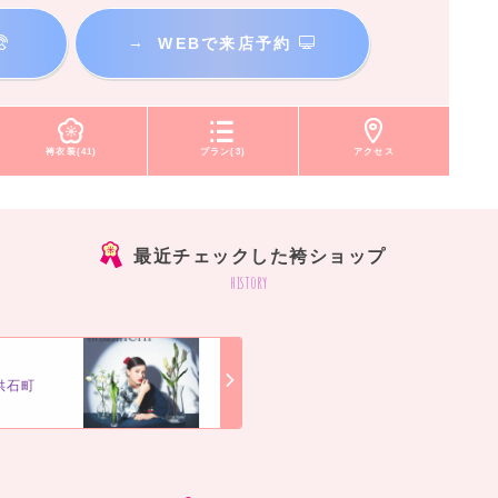
→
WEBで来店予約
袴衣装(41)
プラン(3)
アクセス
最近チェックした袴ショップ
history
供石町
]