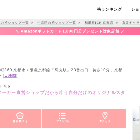
袴ランキング
ショ
市の袴ショップ一覧
＞
中京区の袴ショップ一覧
＞
和風館ICHI京都店
＞
衣装ギャラ
＼ Amazonギフトカード1,000円分プレゼント対象店舗 ／
369 京都市 / 阪急京都線「烏丸駅」23番出口 徒歩10分、京都
分
[→地図]
4.6
★メーカー直営ショップだから叶う自分だけのオリジナルスタ
袴衣装(41)
プラン(3)
アクセス