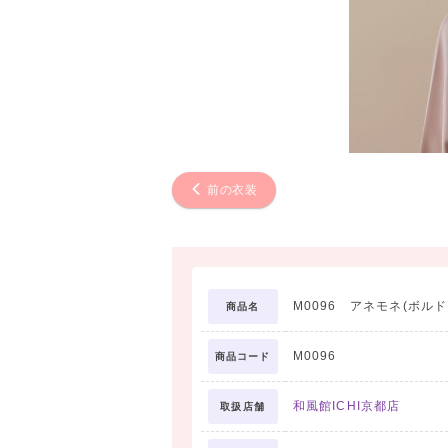
前の衣装
M0096 アネモネ(ボルド
商品名
M0096
商品コード
和風館ICHI京都店
取扱店舗