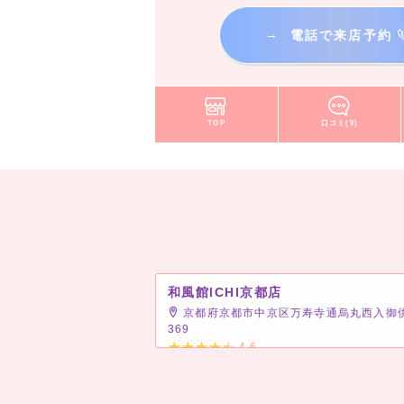
→
電話で来店予約
TOP
口コミ(9)
和風館ICHI京都店
京都府京都市中京区万寿寺通烏丸西入御
369
4.6