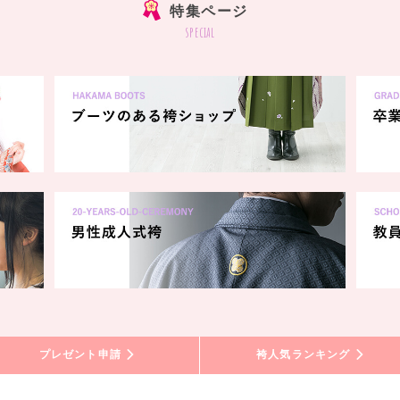
特集ページ
special
プレゼント申請
袴人気ランキング