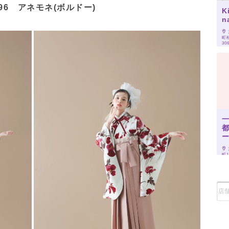
096 アネモネ(ボルドー)
K
n
町
30
町1