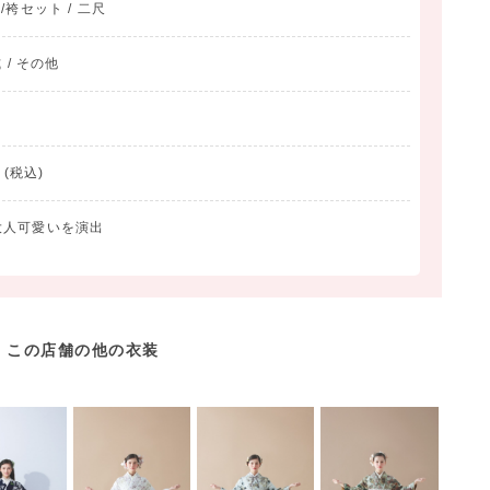
物/袴セット / 二尺
 / その他
(税込)
大人可愛いを演出
この店舗の他の衣装