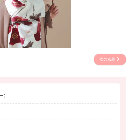
次の衣装
ー)