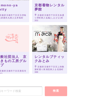
imono-ya
京都着物レンタル
atty
夢館
 京都府京都市下京区玉津島
 京都府京都市下京区五条通
松原通烏丸西入玉津島町
り堺町西入塩竈(しおがま)町
6
353
一般社団法人 京
レンタルブティッ
都きもの工房グル
クみとみ
ープ
 京都府京都市下京区上珠数
屋町通り東洞院東入る花屋町
 京都府京都市下京区善長寺
388
43
検索