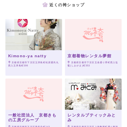
近くの袴ショップ
Kimono-ya natty
京都着物レンタル夢館
 京都府京都市下京区玉津島町松原通烏丸
 京都府京都市下京区五条通り堺町西入塩
西入玉津島町306
竈(しおがま)町353
一般社団法人 京都きも
レンタルブティックみと
の工房グループ
み
 京都府京都市下京区善長寺町143
 京都府京都市下京区上珠数屋町通り東洞