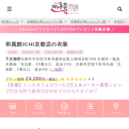
My袴トップ
＞
京都府の袴ショップ一覧
＞
京都市の袴ショップ一覧
＞
中京区の
＼ Amazonギフトカード1,000円分プレゼント対象店舗 ／
和風館ICHI京都店の衣装
女性袴
小学生女子袴
小学生男子袴
教員向け袴
京都府
京都市中京区万寿寺通烏丸西入御供石町369 京都市 / 阪急
京都線「烏丸駅」23番出口 徒歩10分、京都市営地下鉄烏丸線「五
条駅」2番出口 徒歩4分
[→地図]
24,200
プラン価格
〜
4.6
円（税込）
【京都】インスタフォロワー2.2万人★メーカー直営ショッ
プだから叶う自分だけのオリジナルスタイル♡
TOP
口コミ(9)
袴衣装(41)
プラン(3)
アクセス