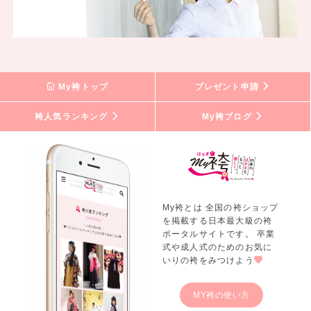
My袴トップ
プレゼント申請
袴人気ランキング
My袴ブログ
My袴とは 全国の袴ショップ
を掲載する日本最大級の袴
ポータルサイトです。 卒業
式や成人式のためのお気に
いりの袴をみつけよう
MY袴の使い方