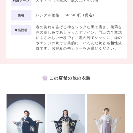
大学・専門卒業式 / 成人式 / その他
利用シーン
レンタル価格 60,500円 (税込)
価格
春の訪れを告げる梅をシックな黒で描き、鞠菊を
商品説明
赤の差し色であしらったデザイン。門出の卒業式
にふさわしい一枚です。黒の袴でシックに、緑の
やエンジの袴で古典的に…いろんな袴とも相性抜
群です。お好みの袴カラーをお選びください。
この店舗の他の衣装