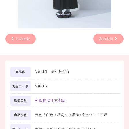
前の衣装
次の衣装
M0115 梅丸紋(赤)
商品名
M0115
商品コード
和風館ICHI京都店
取扱店舗
赤色 / 白色 / 柄あり / 着物/袴セット / 二尺
商品形態