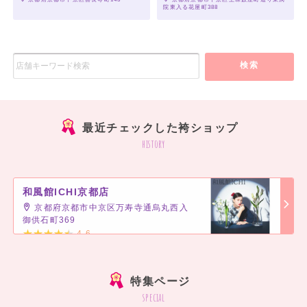
院東入る花屋町388
検索
最近チェックした袴ショップ
history
和風館ICHI京都店
京都府京都市中京区万寿寺通烏丸西入
御供石町369
4.6
]
特集ページ
special