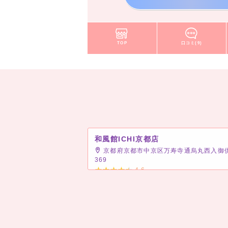
TOP
口コミ(9)
和風館ICHI京都店
京都府京都市中京区万寿寺通烏丸西入御
369
4.6