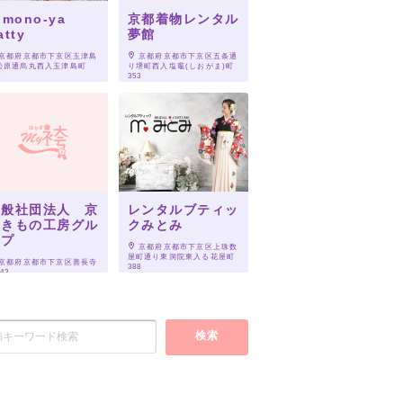
imono-ya
京都着物レンタル
atty
夢館
 京都府京都市下京区玉津島
 京都府京都市下京区五条通
松原通烏丸西入玉津島町
り堺町西入塩竈(しおがま)町
6
353
一般社団法人 京
レンタルブティッ
都きもの工房グル
クみとみ
ープ
 京都府京都市下京区上珠数
屋町通り東洞院東入る花屋町
 京都府京都市下京区善長寺
388
43
検索