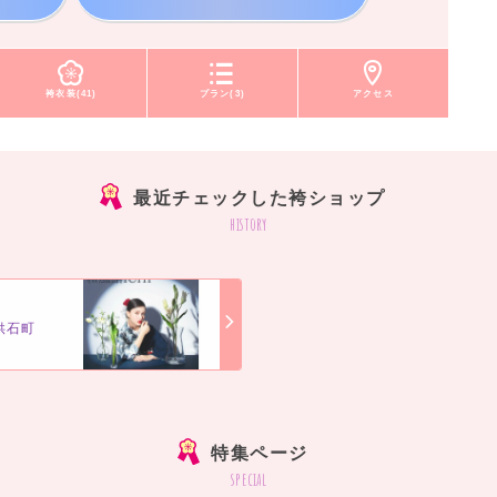
袴衣装(41)
プラン(3)
アクセス
最近チェックした袴ショップ
history
供石町
]
特集ページ
special