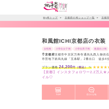
My袴トップ
＞
京都府の袴ショップ一覧
＞
京都
和風館ICHI京都店の衣装
女性袴
小学生女子袴
小学生男子袴
教員向け袴
京都府
京都市中京区万寿寺通烏丸西入御供石町
市営地下鉄烏丸線「五条駅」2番出口 徒歩4
24,200
プラン価格
〜
円（税込）
【京都】インスタフォロワー2.2万人
イル♡
TOP
口コミ(9)