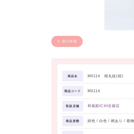
前の衣装
M0114 桜丸紋(紺)
商品名
M0114
商品コード
和風館ICHI京都店
取扱店舗
紺色 / 白色 / 柄あり / 着
商品形態