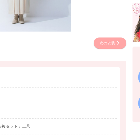
次の衣装
物/袴セット / 二尺