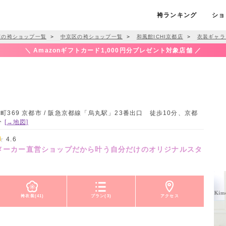
袴ランキング
ショ
市の袴ショップ一覧
＞
中京区の袴ショップ一覧
＞
和風館ICHI京都店
＞
衣装ギャラ
＼ Amazonギフトカード1,000円分プレゼント対象店舗 ／
369 京都市 / 阪急京都線「烏丸駅」23番出口 徒歩10分、京都
分
[→地図]
4.6
★メーカー直営ショップだから叶う自分だけのオリジナルスタ
袴衣装(41)
プラン(3)
アクセス