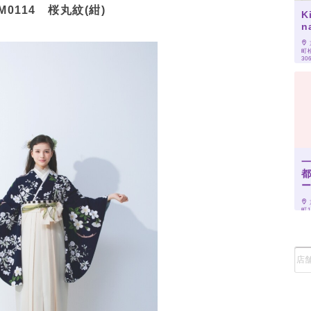
M0114 桜丸紋(紺)
K
n
町
30
町1