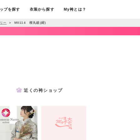
ップを探す
衣装から探す
My袴とは？
リー
＞
M0114 桜丸紋(紺)
近くの袴ショップ