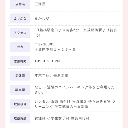
三河屋
店舗名
提案いたします。
※ご来場の際は、事前にお電話・FAXまたはWebで「ご来場日時」
みかわや
をご予約頂けると助かります。
ふりがな
JR船橋駅南口より徒歩5分・京成船橋駅より徒歩
アクセス
3分
～・～・～・～・～・～・～・～・～・～・～・～・～・～・～・
〒2730005
～・～・～・～・～・～・
住所
千葉県本町１－２３－５
10:00
〜
18:00
営業時間
はじめまして、船橋本町のきものや「三河屋」です。
当店は明治28年創業より「お客様第一主義」で皆様に愛され親しま
年末年始、毎週水曜
定休日
れる地元の老舗、呉服専門店です。
なし （近隣のコインパーキング等をご利用くだ
お嬢様の『ご卒業衣装』に関しましても”新たな門出を迎えるお嬢様
駐車場
さい。）
とご家族様の素敵な思い出づくりのお手伝い”を理念に、地域一番の
品揃えと安心価格、さらに思い出に残る卒業写真まで地域一番の徹底
レンタル 販売 着付け 写真撮影 持ち込み着物 ク
取扱項目
リーニング 卒業式日の当日対応
サービスに努めさせて頂いております。おかげさまで毎年大勢のお客
様方にご用命いただいております。
女性袴 小学生女子袴 教員向け袴
取扱商品
「三河屋」をどうぞよろしくお願い申し上げます.