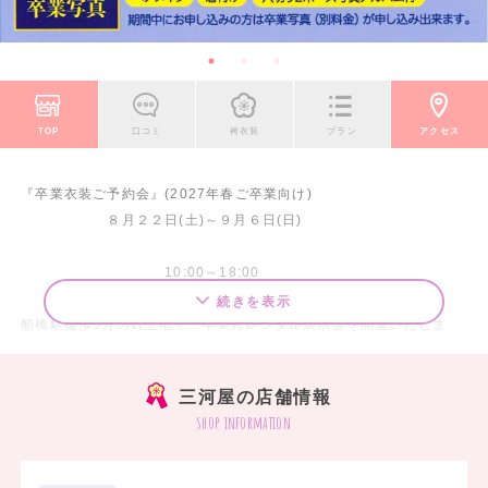
TOP
口コミ
袴衣装
プラン
アクセス
『卒業衣装ご予約会』(2027年春ご卒業向け)
８月２２日(土)～９月６日(日)
10:00～18:00
当店特設会場にて
続きを表示
船橋駅徒歩5分の好立地で、卒業袴レンタル展示会を開催いたしま
す。
大学生・短大生・専門学生はもちろん、小学生の卒業袴や卒業クラス
三河屋の店舗情報
の先生の袴にも対応しています。
shop information
本展示会は【1組ずつの貸切予約制】のため、周りを気にせずゆっく
りとお選びいただけます。
豊富な品揃えの中から、お一人おひとりに合ったコーディネートをご