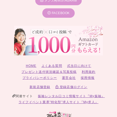
メンズ袴INSTAGRAM
FACEBOOK
HOME
よくある質問
式当日に向けて
プレゼント送付状況確認＆写真投稿
利用規約
プライバシーポリシー
運営会社
採用情報
新規店舗登録
登録店舗ログイン
関連サイト
振袖レンタル口コミ情報サイト『My振袖』
ライフイベント業界”特化型”求人サイト『My求人』