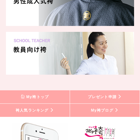
My袴トップ
プレゼント申請
袴人気ランキング
My袴ブログ