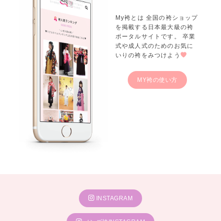
My袴とは 全国の袴ショップ
を掲載する日本最大級の袴
ポータルサイトです。 卒業
式や成人式のためのお気に
いりの袴をみつけよう
MY袴の使い方
INSTAGRAM