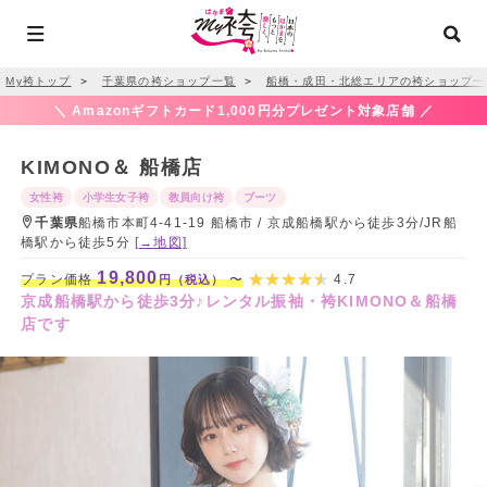
My袴トップ
＞
千葉県の袴ショップ一覧
＞
船橋・成田・北総エリアの袴ショップ一
＼ Amazonギフトカード1,000円分プレゼント対象店舗 ／
KIMONO＆ 船橋店
女性袴
小学生女子袴
教員向け袴
ブーツ
千葉県
船橋市本町4-41-19 船橋市 / 京成船橋駅から徒歩3分/JR船
橋駅から徒歩5分
[→地図]
19,800
プラン価格
〜
4.7
円（税込）
京成船橋駅から徒歩3分♪レンタル振袖・袴KIMONO＆船橋
店です