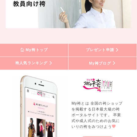
My袴トップ
プレゼント申請
袴人気ランキング
My袴ブログ
My袴とは 全国の袴ショップ
を掲載する日本最大級の袴
ポータルサイトです。 卒業
式や成人式のためのお気に
いりの袴をみつけよう