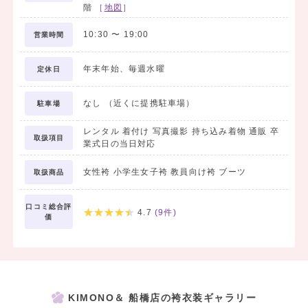
階
［
地図
］
10:30
〜
19:00
営業時間
年末年始、毎週水曜
定休日
なし （近くに提携駐車場）
駐車場
レンタル 着付け 写真撮影 持ち込み着物 通販 卒
取扱項目
業式日の当日対応
女性袴 小学生女子袴 教員向け袴 ブーツ
取扱商品
口コミ総合評
4.7
(
9
件)
価
KIMONO＆ 船橋店の袴衣装ギャラリー