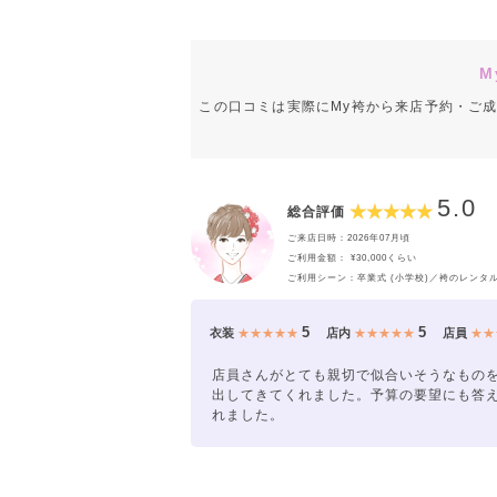
M
この口コミは実際にMy袴から来店予約・ご
5.0
総合評価
ご来店日時：2026年07月頃
ご利用金額： ¥30,000くらい
ご利用シーン：卒業式 (小学校)／袴のレンタ
5
5
衣装
★★★★★
店内
★★★★★
店員
★★
店員さんがとても親切で似合いそうなもの
出してきてくれました。予算の要望にも答
れました。