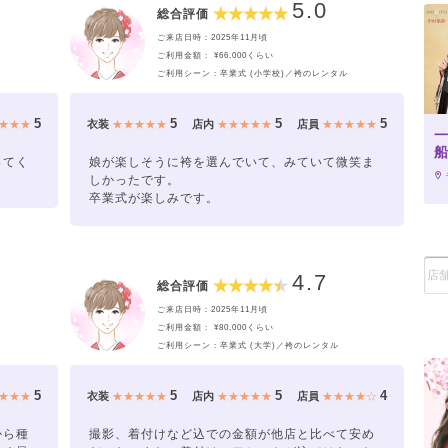
5.0
総合評価
ご来店日時：2025年11月頃
ご利用金額： ¥66,000くらい
ご利用シーン：卒業式 (小学校)／袴のレンタル
5
5
5
5
★★★
衣装
★★★★★
店内
★★★★★
店員
★★★★★
ってく
娘が楽しそうに袴を選んでいて、みていて微笑ま
しかったです。
卒業式が楽しみです。
4.7
総合評価
ご来店日時：2025年11月頃
ご利用金額： ¥80,000くらい
ご利用シーン：卒業式 (大学)／袴のレンタル
5
5
5
4
★★★
衣装
★★★★★
店内
★★★★★
店員
★★★★☆
から種
撮影、着付けなど込での金額が他店と比べて安め