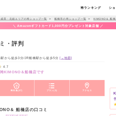
袴ランキング
ショ
・成田・北総エリアの袴ショップ一覧
＞
船橋市の袴ショップ一覧
＞
KIMONO＆ 船
＼ Amazonギフトカード1,000円分プレゼント対象店舗 ／
コミ・評判
成船橋駅から徒歩3分/JR船橋駅から徒歩5分
[→地図]
4.7
袴KIMONO＆船橋店です
袴衣装(57)
プラン(3)
アクセス
MONO＆ 船橋店の口コミ
kuchikomi report