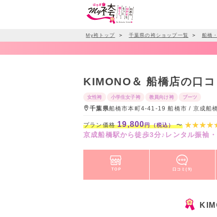
My袴トップ
＞
千葉県の袴ショップ一覧
＞
船橋
KIMONO＆ 船橋店の口
女性袴
小学生女子袴
教員向け袴
ブーツ
千葉県
船橋市本町4-41-19 船橋市 / 京
19,800
プラン価格
〜
円（税込）
京成船橋駅から徒歩3分♪レンタル振袖・
TOP
口コミ(9)
KI