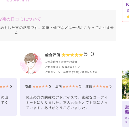
y袴の口コミについて
成約をした方の感想です。加筆・修正などは一切おこなっておりませ
ん。
5.0
総合評価
ご来店日時：2026年06月頃
ご利用金額： ¥141,000くらい
ル
ご利用シーン：卒業式 (大学)／袴のレンタル
5
5
5
5
★★★
衣装
★★★★★
店内
★★★★★
店員
★★★★★
を沢山
お店の方の的確なアドバイスで、素敵なコーディ
えてく
ネートになりました。本人も母もとても気に入っ
ています。ありがとうございました。
６