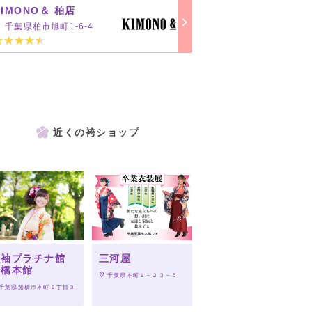
KIMONO＆ 柏店
千葉県柏市旭町1-6-4
近くの袴ショップ
振袖プラチナ館
三河屋
船橋本館
 千葉県本町１－２３－５
 千葉県船橋市本町３丁目３