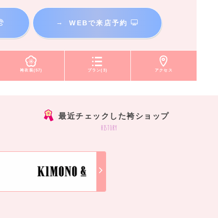
→
WEBで来店予約
袴衣装(57)
プラン(3)
アクセス
最近チェックした袴ショップ
history
]