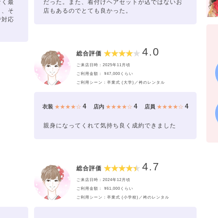
なく最
だった。また、着付けヘアセットが込ではないお
き、そ
店もあるのでとても良かった。
で対応
4.0
総合評価
ご来店日時：2025年11月頃
ご利用金額： ¥47,000くらい
ご利用シーン：卒業式 (大学)／袴のレンタル
4
4
4
衣装
★★★★☆
店内
★★★★☆
店員
★★★★☆
親身になってくれて気持ち良く成約できました
4.7
総合評価
ご来店日時：2024年12月頃
ご利用金額： ¥61,000くらい
ご利用シーン：卒業式 (小学校)／袴のレンタル