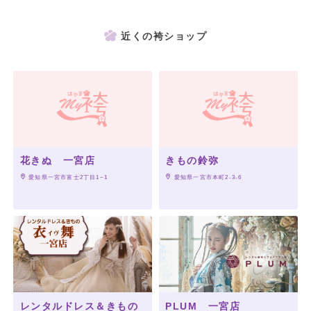
近くの袴ショップ
花きぬ 一宮店
きもの鈴弥
 愛知県一宮市富士2丁目1−1
 愛知県一宮市本町2-3-6
レンタルドレス＆きもの
PLUM 一宮店