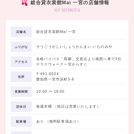
総合貸衣裳館Mai 一宮の店舗情報
shop information
総合貸衣裳館Mai 一宮
店舗名
そうごうかしいしょうかんまい いちのみや
ふりがな
名岐バイパス「両郷」交差点より南西へ車で3分
アクセス
テラスウォーク一宮からすぐ
〒491-0034
住所
愛知県一宮市浜町5-8
10:00
〜
19:00
営業時間
毎週木曜 （祝日は営業いたします）
定休日
あり （無料駐車場あり）
駐車場