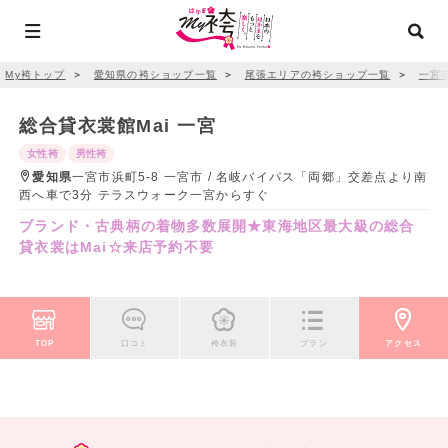
My袴トップ
＞
愛知県の袴ショップ一覧
＞
尾張エリアの袴ショップ一覧
＞
一宮
総合貸衣裳館Mai 一宮
女性袴
男性袴
愛知県
一宮市浜町5-8 一宮市 / 名岐バイパス「両郷」交差点より南
西へ車で3分 テラスウォーク一宮からすぐ
ブランド・古典柄の着物多数展開★東海地区最大級の総合
貸衣裳はMai☆来店予約不要
TOP
口コミ
袴衣装
プラン
アクセス