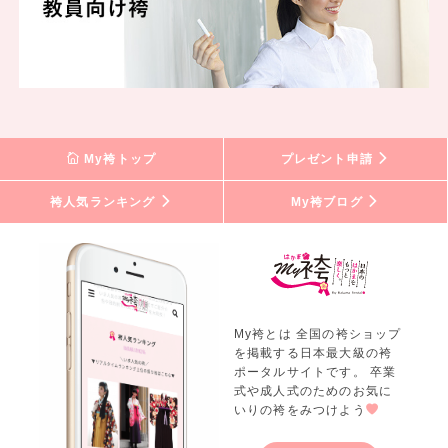
My袴トップ
プレゼント申請
袴人気ランキング
My袴ブログ
My袴とは 全国の袴ショップ
を掲載する日本最大級の袴
ポータルサイトです。 卒業
式や成人式のためのお気に
いりの袴をみつけよう