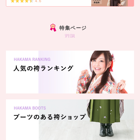
4.6
]
特集ページ
special