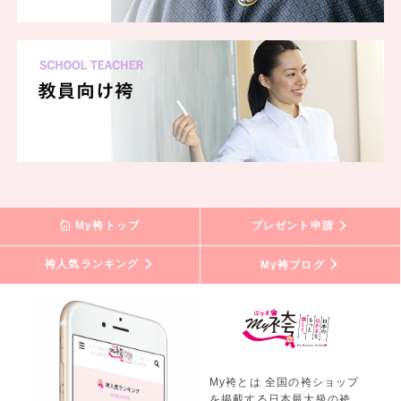
My袴トップ
プレゼント申請
袴人気ランキング
My袴ブログ
My袴とは 全国の袴ショップ
を掲載する日本最大級の袴