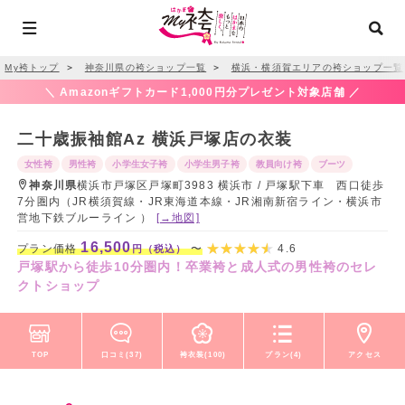
My袴トップ
＞
神奈川県の袴ショップ一覧
＞
横浜・横須賀エリアの袴ショップ一覧
＼ Amazonギフトカード1,000円分プレゼント対象店舗 ／
二十歳振袖館Az 横浜戸塚店の衣装
女性袴
男性袴
小学生女子袴
小学生男子袴
教員向け袴
ブーツ
神奈川県
横浜市戸塚区戸塚町3983 横浜市 / 戸塚駅下車 西口徒歩
7分圏内（JR横須賀線・JR東海道本線・JR湘南新宿ライン・横浜市
営地下鉄ブルーライン ）
[→地図]
16,500
プラン価格
〜
4.6
円（税込）
戸塚駅から徒歩10分圏内！卒業袴と成人式の男性袴のセレ
クトショップ
TOP
口コミ(37)
袴衣装(100)
プラン(4)
アクセス