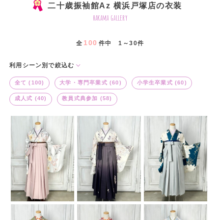
二十歳振袖館Az 横浜戸塚店の衣装
hakama gallery
100
全
件中 1～30件
利用シーン別で絞込む
全て (100)
大学・専門卒業式 (60)
小学生卒業式 (60)
成人式 (40)
教員式典参加 (58)