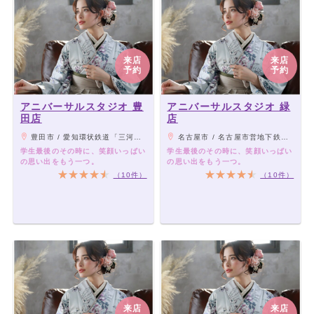
来店
来店
予約
予約
アニバーサルスタジオ 豊
アニバーサルスタジオ 緑
田店
店
豊田市 / 愛知環状鉄道「三河豊田駅」・名鉄三河線「土橋駅」よりバス「山之手小学校」下車徒歩1分
名古屋市 / 名古屋市営地下鉄桜通線「徳重駅」よりバス「平手」下車徒歩1分、徒歩19分
学生最後のその時に、笑顔いっぱい
学生最後のその時に、笑顔いっぱい
の思い出をもう一つ。
の思い出をもう一つ。
（10件）
（10件）
来店
来店