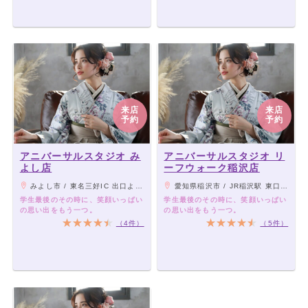
来店
来店
予約
予約
アニバーサルスタジオ み
アニバーサルスタジオ リ
よし店
ーフウォーク稲沢店
みよし市 / 東名三好IC 出口より車で約10分
愛知県稲沢市 / JR稲沢駅 東口より徒歩10分
学生最後のその時に、笑顔いっぱい
学生最後のその時に、笑顔いっぱい
の思い出をもう一つ。
の思い出をもう一つ。
（4件）
（5件）