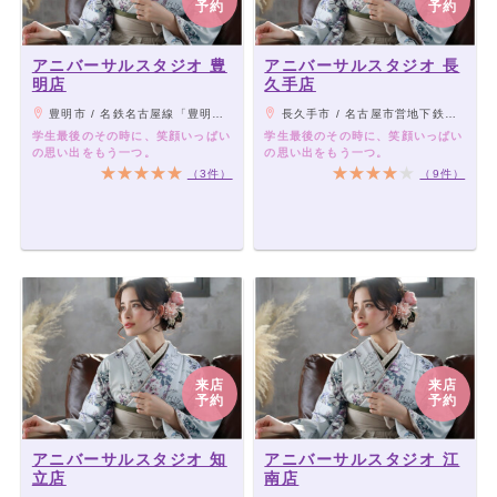
予約
予約
アニバーサルスタジオ 豊
アニバーサルスタジオ 長
明店
久手店
豊明市 / 名鉄名古屋線「豊明駅」よりバス「吉池郵便局」下車、徒歩2分
長久手市 / 名古屋市営地下鉄東山線「藤が丘駅」より名鉄バス「長久手片平」下車徒歩1分
学生最後のその時に、笑顔いっぱい
学生最後のその時に、笑顔いっぱい
の思い出をもう一つ。
の思い出をもう一つ。
（3件）
（9件）
来店
来店
予約
予約
アニバーサルスタジオ 知
アニバーサルスタジオ 江
立店
南店