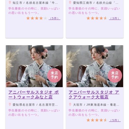
知立市 / 名鉄名古屋本線「牛田駅」から徒歩13分
愛知県江南市 / 名鉄犬山線「江南駅」より車10分、徒歩27分
学生最後のその時に、笑顔いっぱい
学生最後のその時に、笑顔いっぱい
の思い出をもう一つ。
の思い出をもう一つ。
（5件）
（3件）
来店
来店
予約
予約
アニバーサルスタジオ ポ
アニバーサルスタジオ ア
ートウォークみなと店
クアウォーク大垣店
愛知県名古屋市 / 名古屋市営地下鉄東山線「高畑駅」よりバス「当知住宅東」下車徒歩6分
大垣市 / JR東海道本線・養老鉄道「大垣駅」北口よりブリッジで直結、徒歩5分
学生最後のその時に、笑顔いっぱい
学生最後のその時に、笑顔いっぱい
の思い出をもう一つ。
の思い出をもう一つ。
（5件）