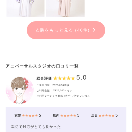
衣装をもっと見る (46件)
アニバーサルスタジオの口コミ一覧
5.0
総合評価
ご来店日時：2026年06月頃
ご利用金額： ¥126,000くらい
ご利用シーン：卒業式 (大学)／袴のレンタル
5
5
5
衣装
★★★★★
店内
★★★★★
店員
★★★★★
親切で対応がとても良かった