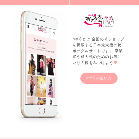
My袴とは 全国の袴ショップ
を掲載する日本最大級の袴
ポータルサイトです。 卒業
式や成人式のためのお気に
いりの袴をみつけよう
MY袴の使い方