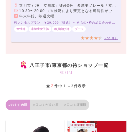
立川市 / JR「立川駅」徒歩3分、多摩モノレール「立川北駅」より徒歩1分
10:30〜20:00 （※状況により変更となる可能性がございます。予めご了承ください。）
年末年始、毎週火曜
袴レンタルプラン ￥20,000（税込）～ きもの×袴の組み合わせは21,000通り以上！アナタだけの袴コーデで最高の卒業式を！
女性袴
小学生女子袴
教員向け袴
ブーツ
（51件）
八王子市/東京都の袴ショップ一覧
shop list
2
全
件中 1 ～2件表示
おすすめ順
口コミが多い順
口コミ評価順