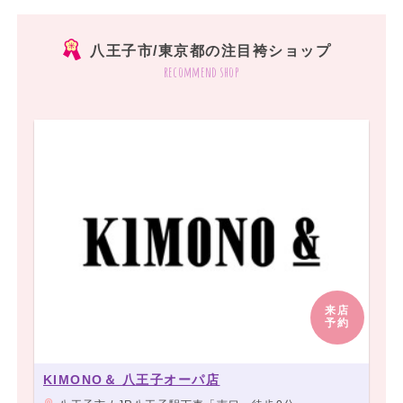
八王子市/東京都の注目袴ショップ
recommend shop
来店
予約
KIMONO＆ 八王子オーパ店