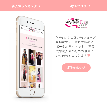
袴人気ランキング
My袴ブログ
My袴とは 全国の袴ショップ
を掲載する日本最大級の袴
ポータルサイトです。 卒業
式や成人式のためのお気に
いりの袴をみつけよう
MY袴の使い方