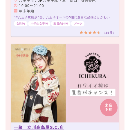
八王子市 / JR八王子駅下車「南口」徒歩0分。
10:00〜21:00
年末年始
JR八王子駅徒歩0分。八王子オーパの5階に豊富な品揃えとかわいい袴がいっぱい
女性袴
小学生女子袴
教員向け袴
ブーツ
（38件）
来店
予約
一蔵 立川髙島屋S.C.店