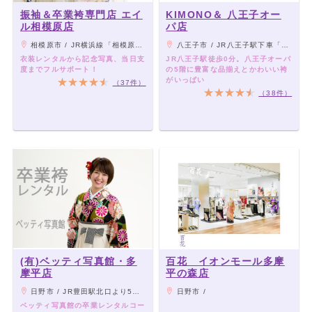
振袖＆卒業袴専門店 エイ
KIMONO＆ 八王子オー
ル相模原店
パ店
相模原市 / JR横浜線「相模原駅」南口より徒歩6分
八王子市 / JR八王子駅下車「南口」徒歩0分。
衣装レンタルから記念写真、当日支
JR八王子駅徒歩0分。八王子オーパ
度までフルサポート！
の5階に豊富な品揃えとかわいい袴
がいっぱい
（37件）
（38件）
(有)ベッティ写真館・多
百花 イオンモール多摩
摩平店
平の森店
日野市 / JR豊田駅北口より5分、イオンモール北側近くです
日野市 /
ベッティ写真館の卒業レンタルコー