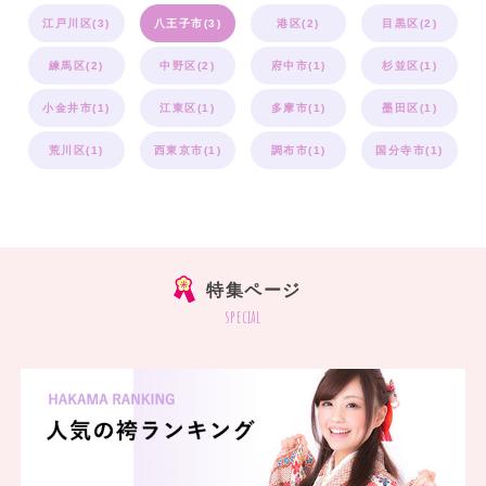
江戸川区(3)
八王子市(3)
港区(2)
目黒区(2)
練馬区(2)
中野区(2)
府中市(1)
杉並区(1)
小金井市(1)
江東区(1)
多摩市(1)
墨田区(1)
荒川区(1)
西東京市(1)
調布市(1)
国分寺市(1)
特集ページ
special