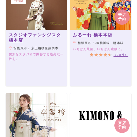
来店
予約
スタジオファンタジスタ
ふるーれ 橋本本店
橋本店
相模原市 / JR横浜線 橋本駅より徒歩11分
相模原市 / 京王相模原線橋本駅1分、JR横浜線橋本駅1分
いちばん最後、いちばん素敵に。
贅沢なスタジオで撮影する最高な一
（28件）
枚を。
来店
予約