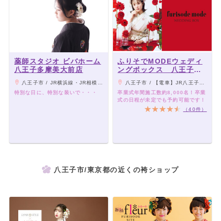
薬師スタジオ ビバホーム
ふりそでMODEウェディ
八王子多摩美大前店
ングボックス 八王子オ
クトーレ店
八王子市 / JR横浜線・JR相模線・京王相模原線 橋本駅北口６番乗場より 橋[75]、[78]多摩美術大学行きに乗車、「多摩美大坂上」下車徒歩２分 京王相模原線 多摩境駅西口乗場より橋[76]橋本駅北口行きに乗車、「多摩美大南」下車徒歩６分
八王子市 / 【電車】JR八王子駅 北口から徒歩1分 【車】甲州街道（国道20号）の「八王子駅入口」交差点をJR八王子駅方面に向かって曲がっていただき、そこから3つ目の信号
特別な日に、特別な装いで・・・
卒業式年間施工数約8,000名！卒業
式の日程が未定でも予約可能です！
（40件）
八王子市/東京都の近くの袴ショップ