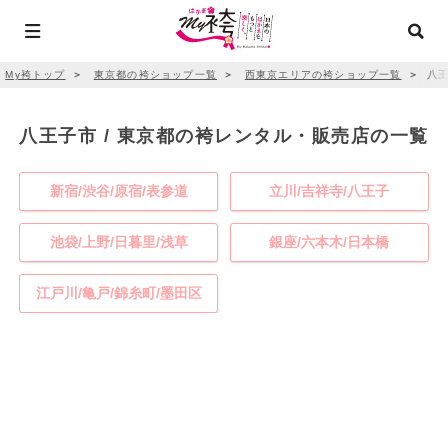
My袴トップ
＞
東京都の袴ショップ一覧
＞
西東京エリアの袴ショップ一覧
＞
八王
八王子市 / 東京都の袴レンタル・販売店の一覧
新宿/渋谷/原宿/表参道
立川/吉祥寺/八王子
池袋/上野/日暮里/浅草
銀座/六本木/日本橋
江戸川/亀戸/錦糸町/墨田区