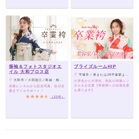
振袖＆フォトスタジオエ
ブライズルームHIP
イル 大和プロス店
平塚市 / 車またはJR平塚駅よりバス10分 【伊勢原店は伊勢原駅南口から徒歩3分】
大和市 / 小田急江ノ島線・相鉄本線『大和駅』直結
小学生から大学生、先生の衣装レン
タル＆お支度【学校等への出張支度
衣装レンタルから記念写真、当日支
も承ります】
度までフルサポート！
（20件）