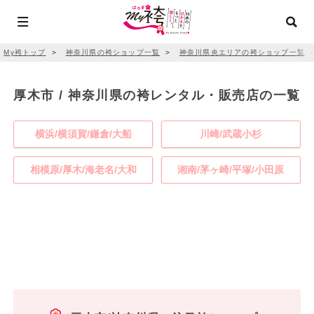
My袴トップ
＞
神奈川県の袴ショップ一覧
＞
神奈川県央エリアの袴ショップ一覧
厚木市 / 神奈川県の袴レンタル・販売店の一覧
横浜/横須賀/鎌倉/大船
川崎/武蔵小杉
相模原/厚木/海老名/大和
湘南/茅ヶ崎/平塚/小田原