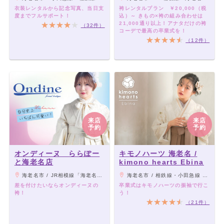
衣装レンタルから記念写真、当日支
袴レンタルプラン ￥20,000（税
度までフルサポート！
込）～ きもの×袴の組み合わせは
21,000通り以上！アナタだけの袴
（32件）
コーデで最高の卒業式を！
（12件）
来店
来店
予約
予約
オンディーヌ ららぽー
キモノハーツ 海老名 /
と海老名店
kimono hearts Ebina
海老名市 / JR相模線「海老名駅」直結、小田急線「海老名駅」より徒歩3分、相模鉄道本線「海老名駅」より徒歩4分
海老名市 / 相鉄線・小田急線 海老名駅東口より徒歩１分。ビナウォーク5番館3F。
差を付けたいならオンディーヌの
卒業式はキモノハーツの振袖で行こ
袴！
う！
（21件）