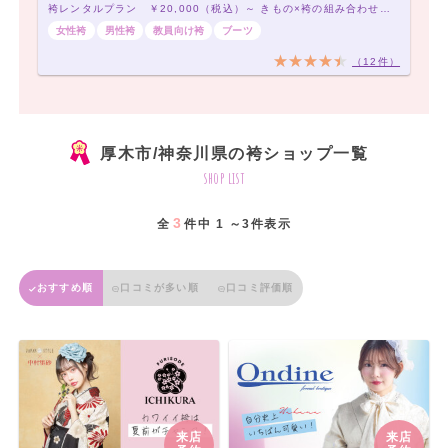
袴レンタルプラン ￥20,000（税込）～ きもの×袴の組み合わせは21,000通り以上！アナタだけの袴コーデで最高の卒業式を！
女性袴
男性袴
教員向け袴
ブーツ
（12件）
厚木市/神奈川県の袴ショップ一覧
shop list
3
全
件中 1 ～3件表示
おすすめ順
口コミが多い順
口コミ評価順
来店
来店