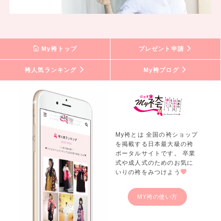
My袴トップ
プレゼント申請
袴人気ランキング
My袴ブログ
My袴とは 全国の袴ショップ
を掲載する日本最大級の袴
ポータルサイトです。 卒業
式や成人式のためのお気に
いりの袴をみつけよう
MY袴の使い方