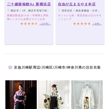
二十歳振袖館Az 新横浜店
自由が丘まるやま本店
横浜市 / JR、横浜市営地下鉄ブルーライン新横浜駅より徒歩10分
世田谷区 / 東急東横線・大井町線「自由が丘駅」より徒歩3分
新横浜駅徒歩10分！卒業袴も男性
オシャレな街・東京自由が丘のキモ
袴レンタルも全部がそろうお店
ノショップ
（37件）
（3件）
京急川崎駅周辺/川崎区/川崎市/神奈川県の注目衣装