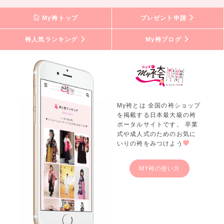
My袴トップ
プレゼント申請
袴人気ランキング
My袴ブログ
My袴とは 全国の袴ショップ
を掲載する日本最大級の袴
ポータルサイトです。 卒業
式や成人式のためのお気に
いりの袴をみつけよう
MY袴の使い方