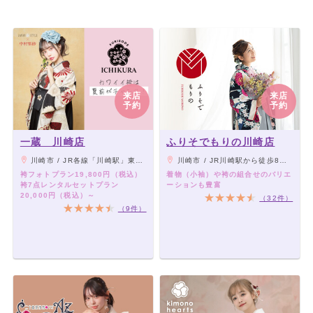
来店
来店
予約
予約
一蔵 川崎店
ふりそでもりの川崎店
川崎市 / JR各線「川崎駅」東口より徒歩2分、京浜急行「京急川崎駅」より徒歩5分
川崎市 / JR川崎駅から徒歩8分／京浜急行川崎駅から徒歩8分
袴フォトプラン19,800円（税込）
着物（小袖）や袴の組合せのバリエ
袴7点レンタルセットプラン
ーションも豊富
20,000円（税込）～
（32件）
（9件）