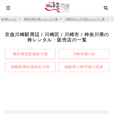
My袴トップ
＞
神奈川県の袴ショップ一覧
＞
川崎市エリアの袴ショップ一覧
＞
京急川崎駅周辺 / 川崎区 / 川崎市 / 神奈川県の
袴レンタル・販売店の一覧
横浜/横須賀/鎌倉/大船
川崎/武蔵小杉
相模原/厚木/海老名/大和
湘南/茅ヶ崎/平塚/小田原