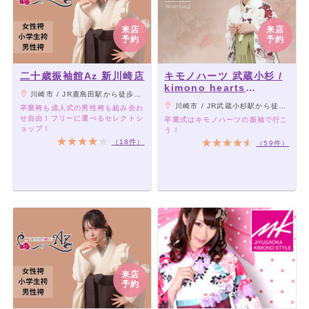
来店
来店
予約
予約
二十歳振袖館Az 新川崎店
キモノハーツ 武蔵小杉 /
kimono hearts
川崎市 / JR鹿島田駅から徒歩1分/JR新川崎駅から徒歩7分
Musashikosugi
川崎市 / JR武蔵小杉駅から徒歩3分。
卒業袴も成人式の男性袴も組み合わ
せ自由！フリーに選べるセレクトシ
卒業式はキモノハーツの振袖で行こ
ョップ！
う！
（18件）
（59件）
来店
予約