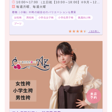
10:00〜17:00 （土日祝【10:00～18:00】※9月～12月のみ土日祝は9:00～18:00まで営業）
毎週月曜、毎週火曜
着物（小袖）や袴の組合せのバリエーションも豊富
女性袴
男性袴
小学生女子袴
小学生男子袴
教員向け袴
ブーツ
（32件）
来店
予約