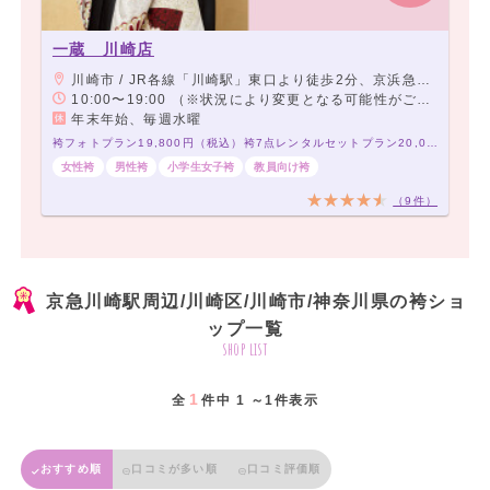
一蔵 川崎店
川崎市 / JR各線「川崎駅」東口より徒歩2分、京浜急行「京急川崎駅」より徒歩5分
10:00〜19:00 （※状況により変更となる可能性がございます。予めご了承下さい。）
年末年始、毎週水曜
袴フォトプラン19,800円（税込）袴7点レンタルセットプラン20,000円（税込）～
女性袴
男性袴
小学生女子袴
教員向け袴
（9件）
京急川崎駅周辺/川崎区/川崎市/神奈川県の袴ショ
ップ一覧
shop list
1
全
件中 1 ～1件表示
おすすめ順
口コミが多い順
口コミ評価順