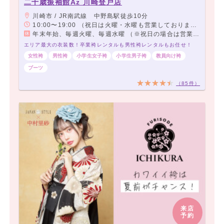
二十歳振袖館Az 川崎登戸店
川崎市 / JR南武線 中野島駅徒歩10分
10:00〜19:00 （祝日は火曜・水曜も営業しております。）
年末年始、毎週火曜、毎週水曜 （※祝日の場合は営業します）
エリア最大の衣装数！卒業袴レンタルも男性袴レンタルもお任せ！
女性袴
男性袴
小学生女子袴
小学生男子袴
教員向け袴
ブーツ
（85件）
来店
予約