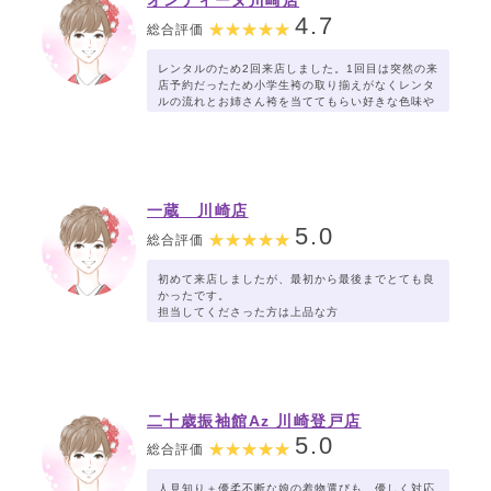
オンディーヌ川崎店
4.7
総合評価
レンタルのため2回来店しました。1回目は突然の来
店予約だったため小学生袴の取り揃えがなくレンタ
ルの流れとお姉さん袴を当ててもらい好きな色味や
袴の雰囲気を丁寧に説明してくださいました。2回
目は取り揃えていただき、娘の満足のいく袴を決め
ることができました。担当してくださったスタッフ
さんも丁寧。着る娘本人に優しく声かけて娘に決め
てもらう雰囲気を作ってくださったのが親としてす
ごく嬉しかったです!
一蔵 川崎店
5.0
総合評価
初めて来店しましたが、最初から最後までとても良
かったです。
担当してくださった方は上品な方
でセンスも良く、とても丁寧に対応してくださいま
した。
契約までの流れもスピーディーで安心でき、
とても満足しています。
ぜひおすすめしたいお店です。
二十歳振袖館Az 川崎登戸店
5.0
総合評価
人見知り＋優柔不断な娘の着物選びも、優しく対応