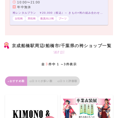
10:00〜21:00
年中無休
袴レンタルプラン ￥20,000（税込）～ きもの×袴の組み合わせは21,000通り以上！アナタだけの袴コーデで最高の卒業式を！
女性袴
男性袴
教員向け袴
ブーツ
京成船橋駅周辺/船橋市/千葉県の袴ショップ一覧
shop list
3
全
件中 1 ～3件表示
おすすめ順
口コミが多い順
口コミ評価順