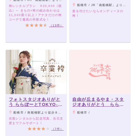
船橋市 / JR「南船橋駅」より徒歩5分、京成「船橋競馬場駅」より徒歩10分
袴レンタルプラン ￥20,000（税
込）～ きもの×袴の組み合わせは
差を付けたいならオンディーヌの
21,000通り以上！アナタだけの袴
袴！
コーデで最高の卒業式を！
（13件）
フォトスタジオありがと
自由が丘まるやま・スタ
う ららぽーとTOKYO-
ジオありがとう ららぽ
BAY NorthGate店
ーとTOKYO-BAY店（旧
船橋市 / 南船橋駅より徒歩８分 / 船橋競馬場より徒歩５分
船橋市 /
ビビット南船橋店）
衣装レンタルから記念写真、当日支
度までフルサポート！
（7件）