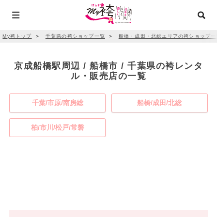
My袴トップ
＞
千葉県の袴ショップ一覧
＞
船橋・成田・北総エリアの袴ショップ一
京成船橋駅周辺 / 船橋市 / 千葉県の袴レンタ
ル・販売店の一覧
千葉/市原/南房総
船橋/成田/北総
柏/市川/松戸/常磐