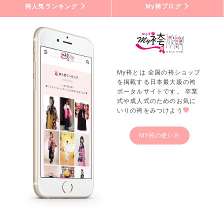
袴人気ランキング
My袴ブログ
My袴とは 全国の袴ショップ
を掲載する日本最大級の袴
ポータルサイトです。 卒業
式や成人式のためのお気に
いりの袴をみつけよう
MY袴の使い方