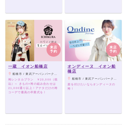
来店
来店
予約
予約
一蔵 イオン船橋店
オンディーヌ イオン船
橋店
船橋市 / 東武アーバンパークライン「新船橋駅」より徒歩4分
船橋市 / 東武アーバンパークライン「新船橋駅」より徒歩4分
袴レンタルプラン ￥20,000（税
込）～ きもの×袴の組み合わせは
差を付けたいならオンディーヌの
21,000通り以上！アナタだけの袴
袴！
コーデで最高の卒業式を！