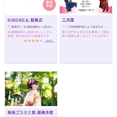
来店
予約
KIMONO＆ 船橋店
三河屋
船橋市 / 京成船橋駅から徒歩3分/JR船橋駅から徒歩5分
/ JR船橋駅南口より徒歩5分・京成船橋駅より徒歩3分
京成船橋駅から徒歩3分♪レンタル
新たな門出を迎えるお嬢様とご家族
振袖・袴KIMONO＆船橋店です
様の素敵な思い出づくりのお手伝い
（9件）
振袖プラチナ館 船橋本館