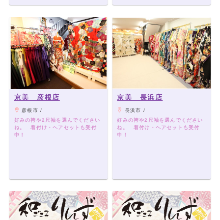
京美 彦根店
京美 長浜店
彦根市 /
長浜市 /
好みの袴や2尺袖を選んでください
好みの袴や2尺袖を選んでください
ね。 着付け・ヘアセットも受付
ね。 着付け・ヘアセットも受付
中！
中！