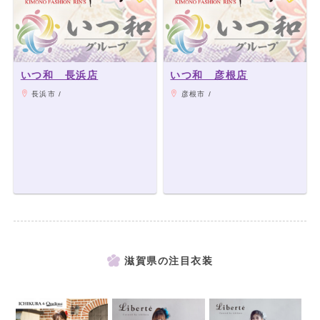
いつ和 長浜店
いつ和 彦根店
長浜市 /
彦根市 /
滋賀県の注目衣装