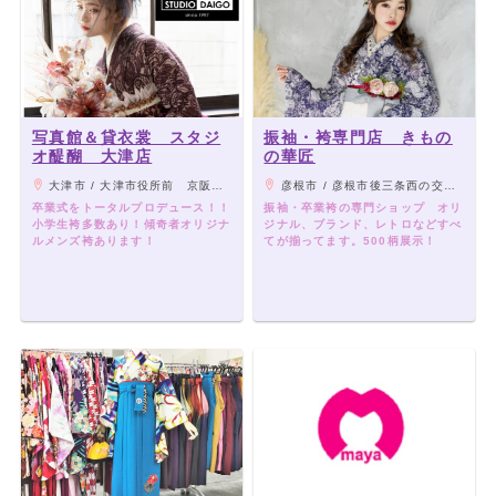
写真館＆貸衣裳 スタジ
振袖・袴専門店 きもの
オ醍醐 大津店
の華匠
大津市 / 大津市役所前 京阪市役所前駅からすぐ！/JR大津京駅から徒歩8分
彦根市 / 彦根市後三条西の交差点を西へ８００㍍・彦根駅・彦根南駅からお車で10分程度
卒業式をトータルプロデュース！！
振袖・卒業袴の専門ショップ オリ
小学生袴多数あり！傾奇者オリジナ
ジナル、ブランド、レトロなどすべ
ルメンズ袴あります！
てが揃ってます。500柄展示！