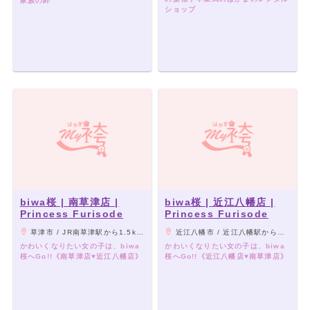
家族の絆
ショップ
biwa桜 | 南草津店 |
biwa桜 | 近江八幡店 |
Princess Furisode
Princess Furisode
草津市 / JR南草津駅から1.5km（車で3分）、矢橋（やばせ）中央交差点から約100m
近江八幡市 / 近江八幡駅から徒歩8分
かわいくなりたい女の子は、biwa
かわいくなりたい女の子は、biwa
桜へGo!!《南草津店♥近江八幡店》
桜へGo!!《近江八幡店♥南草津店》