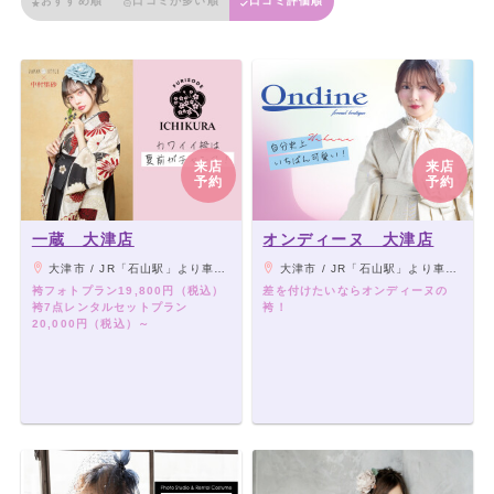
おすすめ順
口コミが多い順
口コミ評価順
来店
来店
予約
予約
一蔵 大津店
オンディーヌ 大津店
大津市 / JR「石山駅」より車で15分、江若バス「石山幼稚園前」下車徒歩30秒（ファミリーマートの向かい）
大津市 / JR「石山駅」より車で15分、江若バス「石山幼稚園前」下車徒歩30秒（ファミリーマートの向かい）
袴フォトプラン19,800円（税込）
差を付けたいならオンディーヌの
袴7点レンタルセットプラン
袴！
20,000円（税込）～