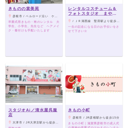
きものの裳美苑
レンタルコスチューム＆
フォトスタジオ まや
彦根市 / ベルロード沿い ケンタッキー斜め前
堅田店
/ ＪＲ湖西線 堅田駅より徒歩約11分
卒業式用きもの・袴のレンタル 大
学生、小学生、先生など ヘアメイ
一生の記念になる日のお手伝いをさ
ク・着付けも手配いたします
せて下さい☆
スタジオAi／清水屋呉服
きもの小町
店
彦根市 / JR彦根駅から徒歩15分
大津市 / JR大津京駅から徒歩15分
きもの小町｜滋賀県彦根市の成人式
の振袖や卒業式のはかまのレンタル