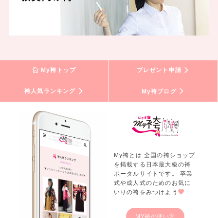
My袴トップ
プレゼント申請
袴人気ランキング
My袴ブログ
My袴とは 全国の袴ショップ
を掲載する日本最大級の袴
ポータルサイトです。 卒業
式や成人式のためのお気に
いりの袴をみつけよう
MY袴の使い方