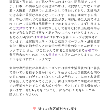
滋賀県と言えば、まず思い浮かぶのはやはり琵琶湖でしょう
か。日本一の面積を誇る琵琶湖の水は、滋賀県だけでなく京都
府・大阪府・兵庫県でも水道水として使われており、近畿地方
では非常に重要な存在となっています。自然を満喫できる北
部、寺社仏閣などの文化的な施設が多い南部は特に人気ですよ
ね！しかし滋賀県は琵琶湖だけではありません。まず注目する
のは
大津市
です！天台宗総本山として有名な比叡山延暦寺やか
るたで有名な近江神宮など歴史的なスポットがありますね。.
もちろんMy袴には
大津市
の注目すべき袴ショップが掲載され
ています。滋賀医科大学・びわこ成蹊スポーツ大学・成安造形
大学・滋賀短期大学などの大学や専門学校の学生さんは要チェ
ックですよ!また、ひこにゃんで有名な彦根城のある
彦根市
や
豊臣秀吉ゆかりの地である
長浜市
もお店さんがありますのでコ
チラも忘れずにチェックです！
大学や専門学校の卒業式シーズンには学生生活最後の日に袴姿
で歩いている様子を見かけます。学生さんはぜひ授業の合間や
休日に気軽にお近くのお店さんへ来店予約をして試着や衣装選
びを楽しんでみてみてください。袴は大学や専門学校の卒業式
での卒業袴だけでなく成人式や小学生袴としても着る機会がご
ざいます。ぜひMy袴をご活用し、納得の行く袴をレンタル・
購入してくださいね！
近くの市区町村から探す