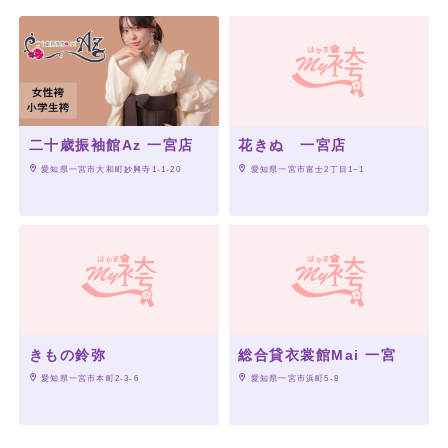
二十歳振袖館Az 一宮店
花きぬ 一宮店
 愛知県一宮市大和町妙興寺1-1-20
 愛知県一宮市富士2丁目1−1
きもの鈴弥
総合貸衣裳館Mai 一宮
 愛知県一宮市本町2-3-6
 愛知県一宮市浜町5-8