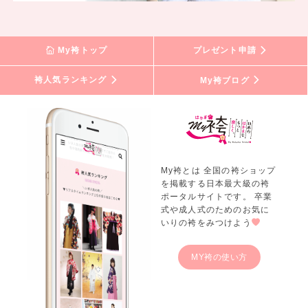
My袴トップ
プレゼント申請
袴人気ランキング
My袴ブログ
My袴とは 全国の袴ショップ
を掲載する日本最大級の袴
ポータルサイトです。 卒業
式や成人式のためのお気に
いりの袴をみつけよう
MY袴の使い方