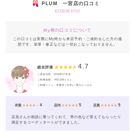
PLUM 一宮店の口コミ
kuchikomi report
My袴の口コミについて
この口コミは実際にMy袴から来店予約・ご成約をした方の感
想です。加筆・修正などは一切おこなっておりません。
4.7
総合評価
ご来店日時：2026年07月頃
ご利用金額： ¥50,000くらい
ご利用シーン：卒業式 (大学)／袴のレンタル
4
5
5
衣装
★★★★☆
店内
★★★★★
店員
★★★★★
店員さんが相談に乗ってくれて、帯の色など変えてもらったり
満足するコーディネートができました。