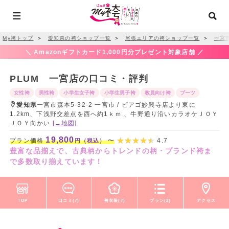
My袴トップ
＞
愛知県の袴ショップ一覧
＞
尾張エリアの袴ショップ一覧
＞
一宮
＼ Amazonギフトカード1,000円分プレゼント対象店舗 ／
PLUM 一宮店の口コミ・評判
女性袴
男性袴
小学生女子袴
小学生男子袴
教員向け袴
ブーツ
愛知県
一宮市森本5-32-2 一宮市 / ピアゴ妙興寺店より東に
1.2km、下浅野交差点を西へ約1ｋｍ 、牛野通り沿いカラオケＪＯＹ
ＪＯＹ向かい
[→地図]
19,800
プラン価格
〜
4.7
円（税込）
豊富な品揃えで、古典柄からトレンドの柄・ブランド袴ま
で多数取り揃えています！
TOP
口コミ(7)
袴衣装(7)
プラン(2)
アクセス