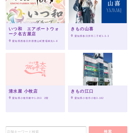
いつ和 エアポートウォ
きもの山喜
ーク名古屋店
 愛知県春日井市二子町1-3-3
 愛知県西春日井郡豊山町豊場林先1-8
清水屋 小牧店
きもの江口
 愛知県小牧市郷中1-263　2階
 愛知県小牧市小牧3-162
検索