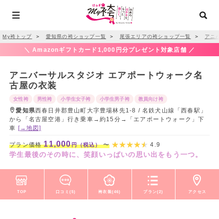
My袴トップ
＞
愛知県の袴ショップ一覧
＞
尾張エリアの袴ショップ一覧
＞
アニ
＼ Amazonギフトカード1,000円分プレゼント対象店舗 ／
アニバーサルスタジオ エアポートウォーク名
古屋の衣装
女性袴
男性袴
小学生女子袴
小学生男子袴
教員向け袴
愛知県
西春日井郡豊山町大字豊場林先1-8 / 名鉄犬山線「西春駅」
から「名古屋空港」行き乗車→約15分→「エアポートウォーク」下
車
[→地図]
11,000
プラン価格
〜
4.9
円（税込）
学生最後のその時に、笑顔いっぱいの思い出をもう一つ。
TOP
口コミ(5)
袴衣装(46)
プラン(2)
アクセス