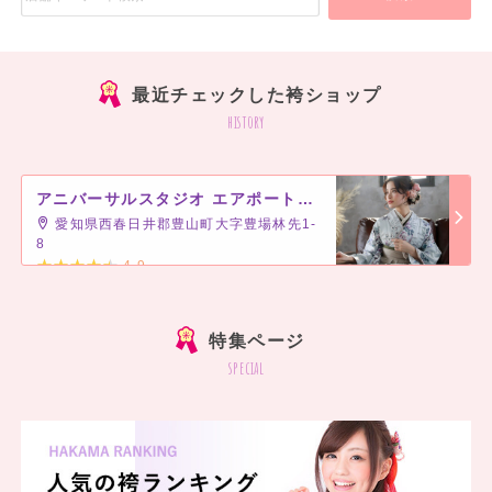
最近チェックした袴ショップ
history
アニバーサルスタジオ エアポートウォーク名古屋
愛知県西春日井郡豊山町大字豊場林先1-
8
4.9
]
特集ページ
special