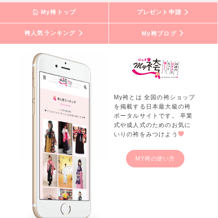
My袴トップ
プレゼント申請
袴人気ランキング
My袴ブログ
My袴とは 全国の袴ショップ
を掲載する日本最大級の袴
ポータルサイトです。 卒業
式や成人式のためのお気に
いりの袴をみつけよう
MY袴の使い方