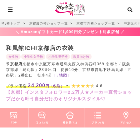
My袴トップ
＞
京都府の袴ショップ一覧
＞
京都市の袴ショップ一覧
＞
中京区の
＼ Amazonギフトカード1,000円分プレゼント対象店舗 ／
和風館ICHI京都店の衣装
女性袴
小学生女子袴
小学生男子袴
教員向け袴
京都府
京都市中京区万寿寺通烏丸西入御供石町369 京都市 / 阪急
京都線「烏丸駅」23番出口 徒歩10分、京都市営地下鉄烏丸線「五
条駅」2番出口 徒歩4分
[→地図]
24,200
プラン価格
〜
4.6
円（税込）
【京都】インスタフォロワー2.2万人★メーカー直営ショッ
プだから叶う自分だけのオリジナルスタイル♡
TOP
口コミ(9)
袴衣装(41)
プラン(3)
アクセス