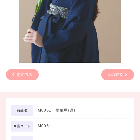
前の衣装
次の衣装
M0061 華亀甲(紺)
商品名
M0061
商品コード