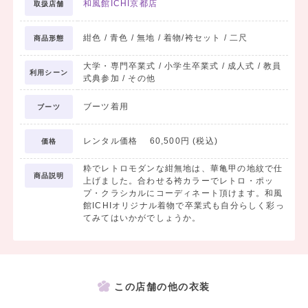
和風館ICHI京都店
取扱店舗
紺色 / 青色 / 無地 / 着物/袴セット / 二尺
商品形態
大学・専門卒業式 / 小学生卒業式 / 成人式 / 教員
利用シーン
式典参加 / その他
ブーツ着用
ブーツ
レンタル価格 60,500円 (税込)
価格
粋でレトロモダンな紺無地は、華亀甲の地紋で仕
商品説明
上げました。合わせる袴カラーでレトロ・ポッ
プ・クラシカルにコーディネート頂けます。和風
館ICHIオリジナル着物で卒業式も自分らしく彩っ
てみてはいかがでしょうか。
この店舗の他の衣装