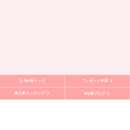
My袴トップ
プレゼント申請
袴人気ランキング
My袴ブログ