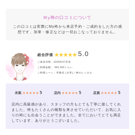
My袴の口コミについて
この口コミは実際にMy袴から来店予約・ご成約をした方の感
想です。加筆・修正などは一切おこなっておりません。
5.0
総合評価
ご来店日時：2026年07月頃
ご利用金額： ¥82,000くらい
ご利用シーン：卒業式 (大学)／袴のレンタル
5
5
5
衣装
★★★★★
店内
★★★★★
店員
★★★★★
店内に高級感があり、スタッフの方もとても丁寧に接してくれ
ました。袴もたくさんの種類を来させていただいて、お気に入
りの袴にも出会うことができました。全てにおいてとても満足
しています、ありがとうございました。