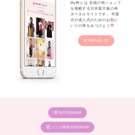
My袴とは 全国の袴ショップ
を掲載する日本最大級の袴
ポータルサイトです。 卒業
式や成人式のためのお気に
いりの袴をみつけよう
MY袴の使い方
INSTAGRAM
メンズ袴INSTAGRAM