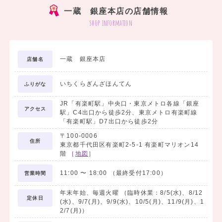
一蔵 銀座本店の店舗情報
shop information
一蔵 銀座本店
店舗名
いちくらぎんざほんてん
ふりがな
JR「有楽町駅」中央口・東京メトロ各線「銀座
アクセス
駅」C4出口から徒歩2分、東京メトロ有楽町線
「有楽町駅」D7出口から徒歩2分
〒100-0006
住所
東京都千代田区有楽町2-5-1 有楽町マリオン14
階
［
地図
］
11:00
〜
18:00
（最終受付17:00）
営業時間
年末年始、毎週火曜 （臨時休業：8/5(水)、8/12
定休日
(水)、9/7(月)、9/9(水)、10/5(月)、11/9(月)、1
2/7(月)）