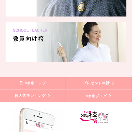
一蔵 新宿三丁目店
一蔵 横浜ランドマークタワー店
一蔵 JRタワー札幌店
一蔵 山形店
一蔵 広島店
一蔵 仙台店
一蔵 水戸店
一蔵 富山店
一蔵 甲府店
一蔵 町田店
一蔵 柏店
一蔵 川越クレアモール店
My袴トップ
プレゼント申請
一蔵 帯広店
一蔵 宮崎店
袴人気ランキング
My袴ブログ
一蔵 新大阪店
一蔵 大津店
一蔵 岐阜店
一蔵 高知店
一蔵 橿原店