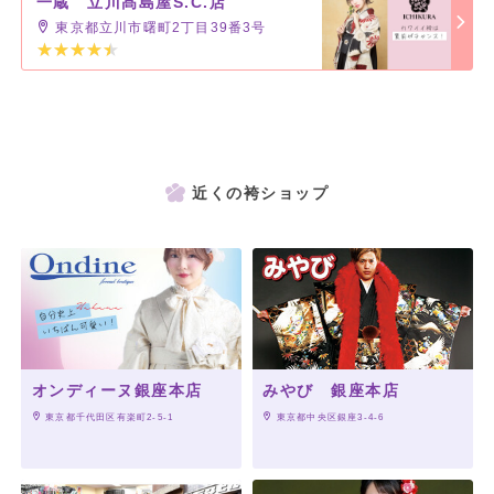
一蔵 立川髙島屋S.C.店
東京都立川市曙町2丁目39番3号
近くの袴ショップ
オンディーヌ銀座本店
みやび 銀座本店
 東京都千代田区有楽町2-5-1
 東京都中央区銀座3-4-6
一蔵 銀座本店