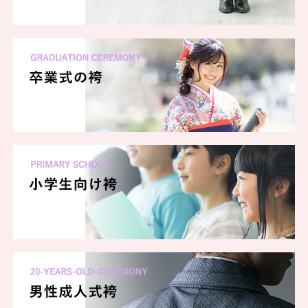
一蔵 横浜本店
一蔵 朝霞店
一蔵 ららぽーと安城店
一蔵 長野店
一蔵 ららぽーと柏の葉
一蔵 名古屋藤が丘店
一蔵 郡山店
一蔵 金沢店
一蔵 弘前店
一蔵 ららぽーと新三郷店
一蔵 池袋店
一蔵 川崎店
一蔵 秋田店
一蔵 京都烏丸店
一蔵 高槻店
一蔵 浜松店
一蔵 鹿児島店
一蔵 富士店
一蔵 宇都宮店