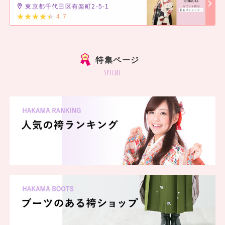
東京都千代田区有楽町2-5-1
一蔵 平塚店
4.7
一蔵 厚木店
]
一蔵 イオン船橋店
一蔵 アリオ市原店
一蔵 前橋店
特集ページ
一蔵 伊勢崎店
special
一蔵 高崎店
一蔵 長岡店
一蔵 梅田本店
一蔵 なんば店
一蔵 あべのハルカス店
一蔵 和歌山店
一蔵 徳島店
一蔵 熊本店
一蔵 名古屋栄本店
一蔵 ららぽーと名古屋みなとアクルス店
一蔵 ららぽーと海老名店
一蔵 沖縄店