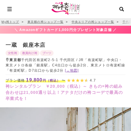
My袴トップ
＞
東京都の袴ショップ一覧
＞
中央エリアの袴ショップ一覧
＞
千代
＼ Amazonギフトカード1,000円分プレゼント対象店舗 ／
一蔵 銀座本店
女性袴
教員向け袴
ブーツ
東京都
千代田区有楽町2-5-1 千代田区 / JR「有楽町駅」中央口・
東京メトロ各線「銀座駅」C4出口から徒歩2分、東京メトロ有楽町線
「有楽町駅」D7出口から徒歩2分
[→地図]
19,800
プラン価格
〜
4.7
円（税込）
袴レンタルプラン ￥20,000（税込）～ きもの×袴の組み
合わせは21,000通り以上！アナタだけの袴コーデで最高の
卒業式を！