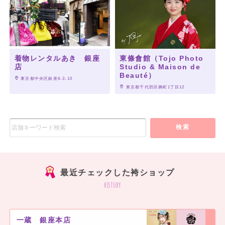
一蔵 ららぽーと船橋店
一蔵 旭川店
一蔵 山口宇部店
一蔵 大宮東口スタジオ
一蔵 所沢店
着物レンタルあき 銀座
東條會館（Tojo Photo
店
Studio & Maison de
一蔵 立川髙島屋S.C.店
Beauté）
一蔵 神戸三宮店
 東京都中央区銀座8-3-10
 東京都千代田区麹町1丁目12
一蔵 いわき店
一蔵アクロス福岡本店
一蔵 千葉本店
検索
一蔵 岡山店
一蔵 ノルベサ札幌店
一蔵 青森店
一蔵 八戸店
最近チェックした袴ショップ
一蔵 福島店
history
一蔵 上野店
一蔵 西武新宿ペペ店
一蔵 新横浜プリンスペペ店
一蔵 銀座本店
一蔵 横須賀店