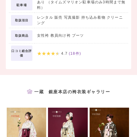
あり （タイムズマリオン駐車場のみ3時間まで無
駐車場
料）
レンタル 販売 写真撮影 持ち込み着物 クリーニ
取扱項目
ング
女性袴 教員向け袴 ブーツ
取扱商品
口コミ総合評
4.7
(
18
件)
価
一蔵 銀座本店の袴衣装ギャラリー