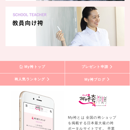
My袴トップ
プレゼント申請
袴人気ランキング
My袴ブログ
My袴とは 全国の袴ショップ
を掲載する日本最大級の袴
ポータルサイトです。 卒業