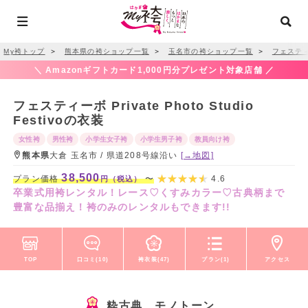
My袴トップ
＞
熊本県の袴ショップ一覧
＞
玉名市の袴ショップ一覧
＞
フェスティーボ
＼ Amazonギフトカード1,000円分プレゼント対象店舗 ／
フェスティーボ Private Photo Studio
Festivoの衣装
女性袴
男性袴
小学生女子袴
小学生男子袴
教員向け袴
熊本県
大倉 玉名市 / 県道208号線沿い
[→地図]
38,500
プラン価格
〜
4.6
円（税込）
卒業式用袴レンタル！レース♡くすみカラー♡古典柄まで
豊富な品揃え！袴のみのレンタルもできます!!
TOP
口コミ(10)
袴衣装(47)
プラン(1)
アクセス
粋古典 モノトーン