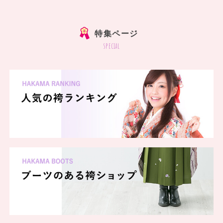
]
特集ページ
special