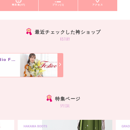
袴衣装(47)
プラン(1)
アクセス
最近チェックした袴ショップ
history
フェスティーボ Private Photo Studio Festivo
]
特集ページ
special