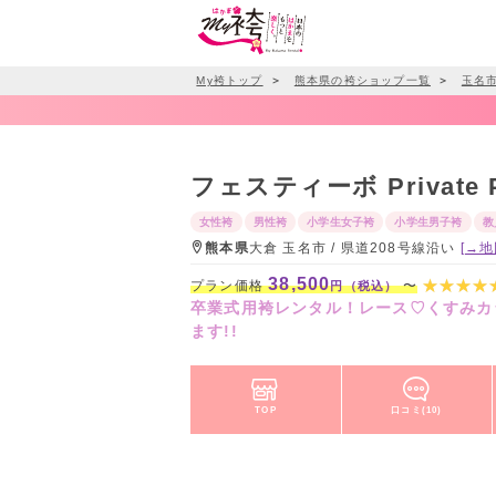
My袴トップ
＞
熊本県の袴ショップ一覧
＞
玉名
フェスティーボ Private Ph
女性袴
男性袴
小学生女子袴
小学生男子袴
教
熊本県
大倉 玉名市 / 県道208号線沿い
[→地
38,500
プラン価格
〜
円（税込）
卒業式用袴レンタル！レース♡くすみカ
ます!!
TOP
口コミ(10)