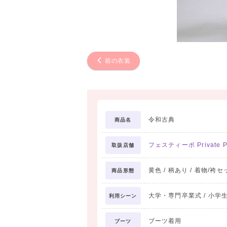
前の衣装
令和古典
商品名
フェスティーボ Private Pho
取扱店舗
黄色 / 柄あり / 着物/袴セ
商品形態
大学・専門卒業式 / 小学生卒
利用シーン
ブーツ着用
ブーツ