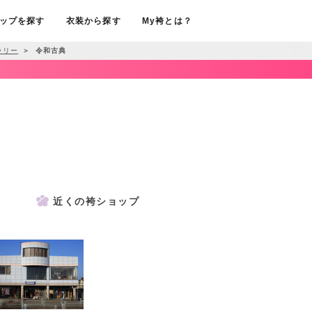
ップを探す
衣装から探す
My袴とは？
ラリー
＞
令和古典
近くの袴ショップ