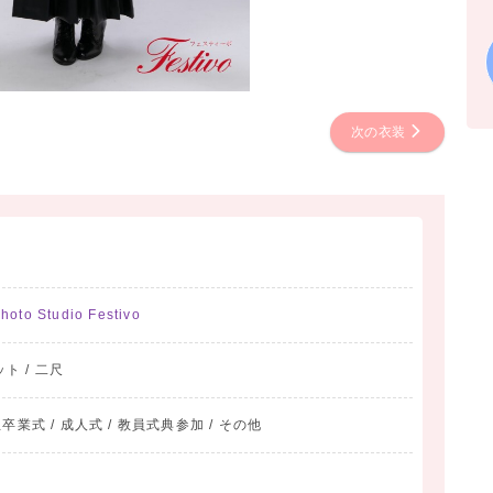
次の衣装
to Studio Festivo
ット / 二尺
業式 / 成人式 / 教員式典参加 / その他