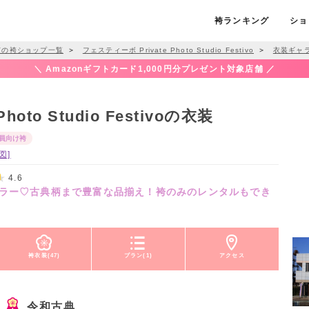
袴ランキング
ショ
市の袴ショップ一覧
＞
フェスティーボ Private Photo Studio Festivo
＞
衣装ギャ
＼ Amazonギフトカード1,000円分プレゼント対象店舗 ／
oto Studio Festivoの衣装
員向け袴
図]
4.6
ラー♡古典柄まで豊富な品揃え！袴のみのレンタルもでき
袴衣装(47)
プラン(1)
アクセス
令和古典