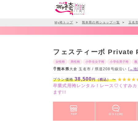
My袴トップ
＞
熊本県の袴ショップ一覧
＞
玉名
フェスティーボ Private Ph
女性袴
男性袴
小学生女子袴
小学生男子袴
教
熊本県
大倉 玉名市 / 県道208号線沿い
[→地
38,500
プラン価格
〜
円（税込）
卒業式用袴レンタル！レース♡くすみカ
ます!!
TOP
口コミ(10)