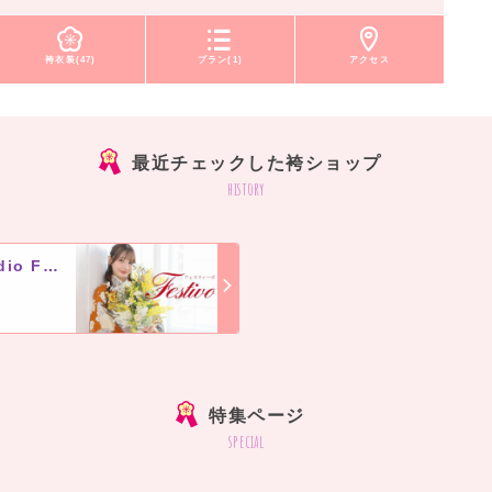
袴衣装(47)
プラン(1)
アクセス
最近チェックした袴ショップ
history
フェスティーボ Private Photo Studio Festivo
]
特集ページ
special