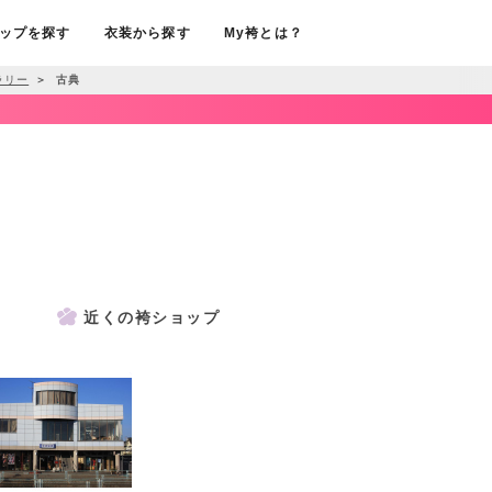
ップを探す
衣装から探す
My袴とは？
ラリー
＞
古典
近くの袴ショップ