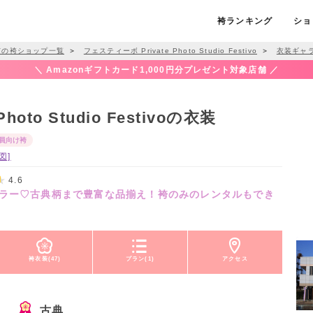
袴ランキング
ショ
市の袴ショップ一覧
＞
フェスティーボ Private Photo Studio Festivo
＞
衣装ギャ
＼ Amazonギフトカード1,000円分プレゼント対象店舗 ／
oto Studio Festivoの衣装
員向け袴
図]
4.6
ラー♡古典柄まで豊富な品揃え！袴のみのレンタルもでき
袴衣装(47)
プラン(1)
アクセス
古典