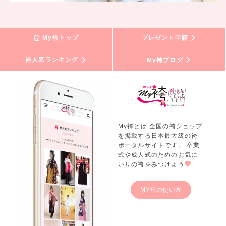
My袴トップ
プレゼント申請
袴人気ランキング
My袴ブログ
My袴とは 全国の袴ショップ
を掲載する日本最大級の袴
ポータルサイトです。 卒業
式や成人式のためのお気に
いりの袴をみつけよう
MY袴の使い方