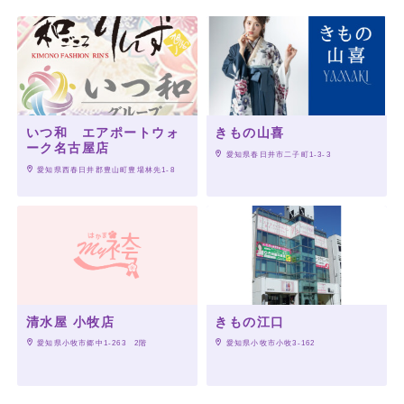
いつ和 エアポートウォ
きもの山喜
ーク名古屋店
 愛知県春日井市二子町1-3-3
 愛知県西春日井郡豊山町豊場林先1-8
清水屋 小牧店
きもの江口
 愛知県小牧市郷中1-263　2階
 愛知県小牧市小牧3-162