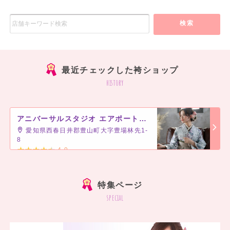
検索
最近チェックした袴ショップ
history
アニバーサルスタジオ エアポートウォーク名古屋
愛知県西春日井郡豊山町大字豊場林先1-
8
4.9
]
特集ページ
special