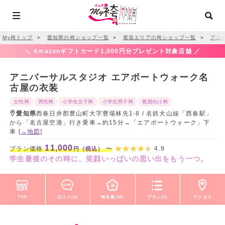
My袴トップ
＞
愛知県の袴ショップ一覧
＞
尾張エリアの袴ショップ一覧
＞
アニ
＼ Amazonギフトカード1,000円分プレゼント対象店舗 ／
アニバーサルスタジオ エアポートウォーク名
古屋の衣装
女性袴
男性袴
小学生女子袴
小学生男子袴
教員向け袴
愛知県
西春日井郡豊山町大字豊場林先1-8 / 名鉄犬山線「西春駅」
から「名古屋空港」行き乗車→約15分→「エアポートウォーク」下
車
[→地図]
11,000
プラン価格
〜
4.9
円（税込）
学生最後のその時に、笑顔いっぱいの思い出をもう一つ。
TOP
口コミ(5)
袴衣装(46)
プラン(2)
アクセス