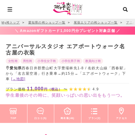
My袴トップ
＞
愛知県の袴ショップ一覧
＞
尾張エリアの袴ショップ一覧
＞
アニ
＼ Amazonギフトカード1,000円分プレゼント対象店舗 ／
アニバーサルスタジオ エアポートウォーク名
古屋の衣装
女性袴
男性袴
小学生女子袴
小学生男子袴
教員向け袴
愛知県
西春日井郡豊山町大字豊場林先1-8 / 名鉄犬山線「西春駅」
から「名古屋空港」行き乗車→約15分→「エアポートウォーク」下
車
[→地図]
11,000
プラン価格
〜
4.9
円（税込）
学生最後のその時に、笑顔いっぱいの思い出をもう一つ。
TOP
口コミ(5)
袴衣装(46)
プラン(2)
アクセス