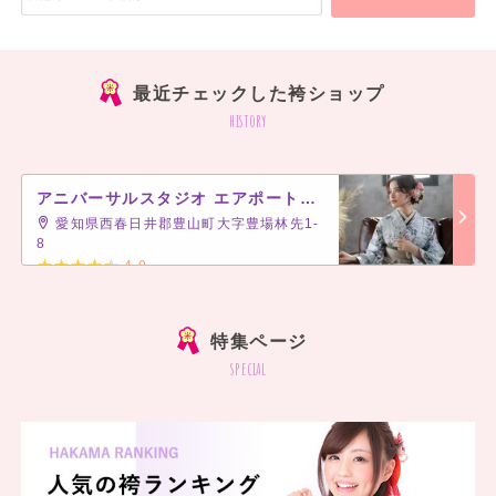
最近チェックした袴ショップ
history
アニバーサルスタジオ エアポートウォーク名古屋
愛知県西春日井郡豊山町大字豊場林先1-
8
4.9
]
特集ページ
special