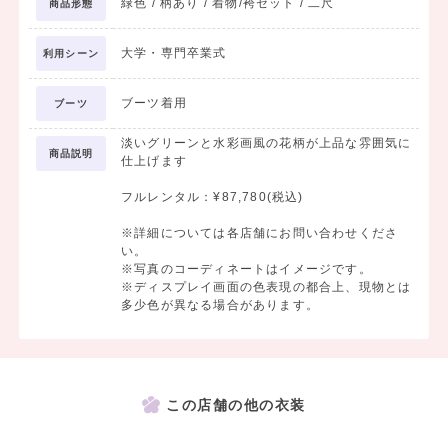
緑色 / 柄あり / 着物/袴セット / 二尺
商品形態
大学・専門卒業式
利用シーン
ブーツ着用
ブーツ
淡いグリーンと水彩画風の花柄が上品な雰囲気に
商品説明
仕上げます
フルレンタル：¥87,780(税込)
※詳細については各店舗にお問い合わせくださ
い。
※写真のコーディネートはイメージです。
※ディスプレイ画面の色表現の都合上、現物とは
多少色が異なる場合があります。
この店舗の他の衣装