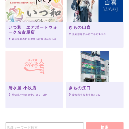
いつ和 エアポートウォ
きもの山喜
ーク名古屋店
 愛知県春日井市二子町1-3-3
 愛知県西春日井郡豊山町豊場林先1-8
清水屋 小牧店
きもの江口
 愛知県小牧市郷中1-263　2階
 愛知県小牧市小牧3-162
検索