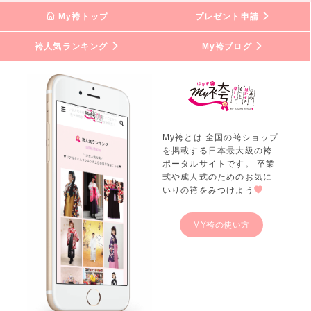
My袴トップ
プレゼント申請
袴人気ランキング
My袴ブログ
My袴とは 全国の袴ショップ
を掲載する日本最大級の袴
ポータルサイトです。 卒業
式や成人式のためのお気に
いりの袴をみつけよう
MY袴の使い方