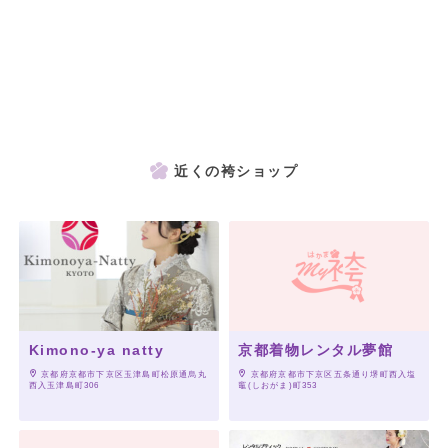
近くの袴ショップ
Kimono-ya natty
京都着物レンタル夢館
 京都府京都市下京区玉津島町松原通烏丸
 京都府京都市下京区五条通り堺町西入塩
西入玉津島町306
竈(しおがま)町353