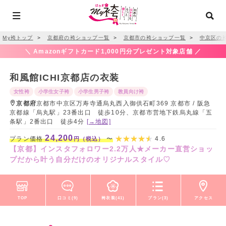
My袴トップ
＞
京都府の袴ショップ一覧
＞
京都市の袴ショップ一覧
＞
中京区の
＼ Amazonギフトカード1,000円分プレゼント対象店舗 ／
和風館ICHI京都店の衣装
女性袴
小学生女子袴
小学生男子袴
教員向け袴
京都府
京都市中京区万寿寺通烏丸西入御供石町369 京都市 / 阪急
京都線「烏丸駅」23番出口 徒歩10分、京都市営地下鉄烏丸線「五
条駅」2番出口 徒歩4分
[→地図]
24,200
プラン価格
〜
4.6
円（税込）
【京都】インスタフォロワー2.2万人★メーカー直営ショッ
プだから叶う自分だけのオリジナルスタイル♡
TOP
口コミ(9)
袴衣装(41)
プラン(3)
アクセス