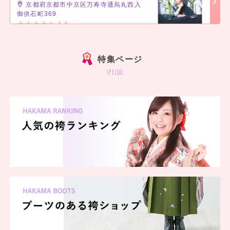
京都府京都市中京区万寿寺通烏丸西入
御供石町369
4.6
]
特集ページ
special