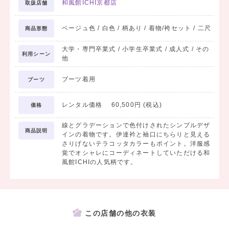
和風館ICHI京都店
取扱店舗
ベージュ色 / 白色 / 柄あり / 着物/袴セット / 二尺
商品形態
大学・専門卒業式 / 小学生卒業式 / 成人式 / その
利用シーン
他
ブーツ着用
ブーツ
レンタル価格 60,500円 (税込)
価格
線とグラデーションで色付けされたシンプルデザ
商品説明
インの着物です。伊達衿と袖口にちらりと見える
さりげないテラコッタカラーもポイント。洋服感
覚でオシャレにコーディネートしていただける和
風館ICHIの人気柄です。
この店舗の他の衣装