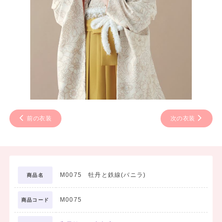
前の衣装
次の衣装
M0075 牡丹と鉄線(バニラ)
商品名
M0075
商品コード