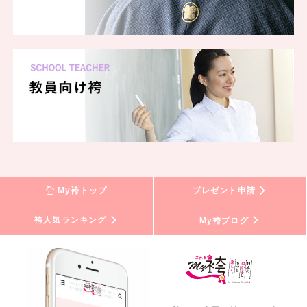
My袴トップ
プレゼント申請
袴人気ランキング
My袴ブログ