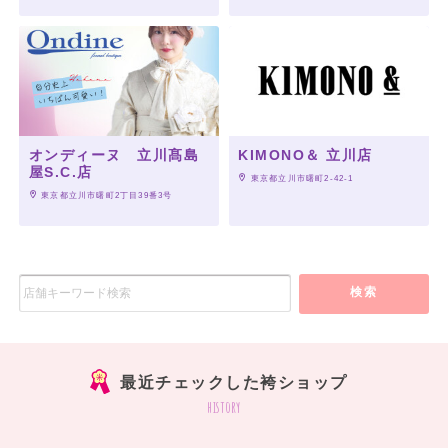
オンディーヌ 立川髙島
KIMONO＆ 立川店
屋S.C.店
 東京都立川市曙町2-42-1
 東京都立川市曙町2丁目39番3号
検索
最近チェックした袴ショップ
history