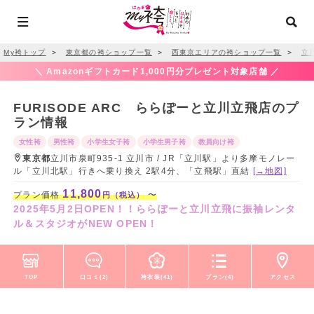
My袴トップ
＞
東京都の袴ショップ一覧
＞
西東京エリアの袴ショップ一覧
＞
立
＼ Amazonギフトカード1,000円分プレゼント対象店舗 ／
FURISODE ARC ららぽーと立川立飛店のプ
ラン情報
女性袴
男性袴
小学生女子袴
小学生男子袴
教員向け袴
東京都
立川市泉町935-1 立川市 / JR「立川駅」より多摩モノレー
ル「立川北駅」行きへ乗り換え 2駅4分、「立飛駅」直結
[→地図]
11,800
プラン価格
〜
円（税込）
2025年5月2日OPEN！！ららぽーと立川立飛に振袖レンタ
ル＆スタジオがNEW OPEN！
TOP
口コミ(2)
袴衣装(41)
プラン(4)
アクセス