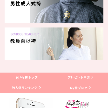
My袴トップ
プレゼント申請
袴人気ランキング
My袴ブログ